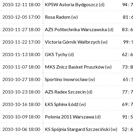
2010-12-11 18:00
2010-12-11 18:00
KPSW Astoria Bydgoszcz
KPSW Astoria Bydgoszcz
(d)
(d)
94 : 
94 : 
2010-12-05 17:00
2010-12-05 17:00
Rosa Radom
Rosa Radom
(w)
(w)
81 : 
81 : 
2010-11-27 18:00
2010-11-27 18:00
AZS Politechnika Warszawska
AZS Politechnika Warszawska
(d)
(d)
83 : 
83 : 
2010-11-22 17:00
2010-11-22 17:00
Victoria Górnik Wałbrzych
Victoria Górnik Wałbrzych
(w)
(w)
99 : 
99 : 
2010-11-13 18:00
2010-11-13 18:00
GKS Tychy
GKS Tychy
(d)
(d)
62 : 
62 : 
2010-11-07 18:00
2010-11-07 18:00
MKS Znicz Basket Pruszków
MKS Znicz Basket Pruszków
(w)
(w)
73 : 
73 : 
2010-10-27 18:00
2010-10-27 18:00
Sportino Inowrocław
Sportino Inowrocław
(w)
(w)
65 : 
65 : 
2010-10-23 18:00
2010-10-23 18:00
AZS Radex Szczecin
AZS Radex Szczecin
(d)
(d)
77 : 
77 : 
2010-10-16 18:00
2010-10-16 18:00
ŁKS Sphinx Łódź
ŁKS Sphinx Łódź
(w)
(w)
69 : 
69 : 
2010-10-09 18:00
2010-10-09 18:00
Polonia 2011 Warszawa
Polonia 2011 Warszawa
(d)
(d)
91 : 
91 : 
2010-10-06 18:00
2010-10-06 18:00
KS Spójnia Stargard Szczeciński
KS Spójnia Stargard Szczeciński
(w)
(w)
52 : 
52 : 