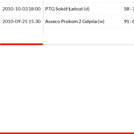
2010-10-03 18:00
2010-10-03 18:00
PTG Sokół Łańcut
PTG Sokół Łańcut
(d)
(d)
58 : 
58 : 
2010-09-25 15:30
2010-09-25 15:30
Asseco Prokom 2 Gdynia
Asseco Prokom 2 Gdynia
(w)
(w)
91 : 
91 : 