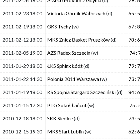
2011-02-26 18:00
2011-02-26 18:00
Asseco Prokom 2 Gdynia
Asseco Prokom 2 Gdynia
(d)
(d)
79 : 
79 : 
2011-02-23 18:00
2011-02-23 18:00
Victoria Górnik Wałbrzych
Victoria Górnik Wałbrzych
(d)
(d)
65 : 
65 : 
2011-02-19 18:00
2011-02-19 18:00
GKS Tychy
GKS Tychy
(w)
(w)
67 : 
67 : 
2011-02-12 18:00
2011-02-12 18:00
MKS Znicz Basket Pruszków
MKS Znicz Basket Pruszków
(d)
(d)
78 : 
78 : 
2011-02-05 19:00
2011-02-05 19:00
AZS Radex Szczecin
AZS Radex Szczecin
(w)
(w)
74 : 
74 : 
2011-01-29 18:00
2011-01-29 18:00
ŁKS Sphinx Łódź
ŁKS Sphinx Łódź
(d)
(d)
79 : 
79 : 
2011-01-22 14:30
2011-01-22 14:30
Polonia 2011 Warszawa
Polonia 2011 Warszawa
(w)
(w)
73 : 
73 : 
2011-01-19 18:00
2011-01-19 18:00
KS Spójnia Stargard Szczeciński
KS Spójnia Stargard Szczeciński
(d)
(d)
84 : 
84 : 
2011-01-15 17:30
2011-01-15 17:30
PTG Sokół Łańcut
PTG Sokół Łańcut
(w)
(w)
75 : 
75 : 
2010-12-18 18:00
2010-12-18 18:00
SKK Siedlce
SKK Siedlce
(d)
(d)
73 : 
73 : 
2010-12-15 19:30
2010-12-15 19:30
MKS Start Lublin
MKS Start Lublin
(w)
(w)
62 : 
62 : 