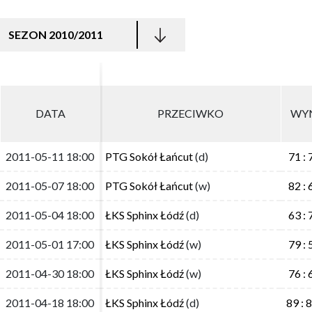
SEZON 2010/2011
DATA
DATA
PRZECIWKO
PRZECIWKO
WY
WY
2011-05-11 18:00
2011-05-11 18:00
PTG Sokół Łańcut
PTG Sokół Łańcut
(d)
(d)
71 : 
71 : 
2011-05-07 18:00
2011-05-07 18:00
PTG Sokół Łańcut
PTG Sokół Łańcut
(w)
(w)
82 : 
82 : 
2011-05-04 18:00
2011-05-04 18:00
ŁKS Sphinx Łódź
ŁKS Sphinx Łódź
(d)
(d)
63 : 
63 : 
2011-05-01 17:00
2011-05-01 17:00
ŁKS Sphinx Łódź
ŁKS Sphinx Łódź
(w)
(w)
79 : 
79 : 
2011-04-30 18:00
2011-04-30 18:00
ŁKS Sphinx Łódź
ŁKS Sphinx Łódź
(w)
(w)
76 : 
76 : 
2011-04-18 18:00
2011-04-18 18:00
ŁKS Sphinx Łódź
ŁKS Sphinx Łódź
(d)
(d)
89 : 
89 : 