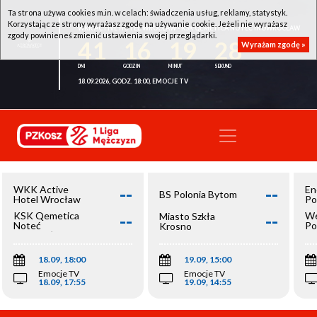
Ta strona używa cookies m.in. w celach: świadczenia usług, reklamy, statystyk.
Korzystając ze strony wyrażasz zgodę na używanie cookie. Jeżeli nie wyrażasz
WKK ACTIVE HOTEL WROCŁAW - KSK QEMETICA NOTEĆ INOWROCŁAW
zgody powinieneś zmienić ustawienia swojej przeglądarki.
41
16
19
28
Wyrażam zgodę »
18.09.2026, GODZ. 18:00, EMOCJE TV
--
--
WKK Active
En
BS Polonia Bytom
Hotel Wrocław
Po
--
--
KSK Qemetica
We
Miasto Szkła
Noteć
Po
Krosno
Inowrocław
Op
18.09, 18:00
19.09, 15:00
Emocje TV
Emocje TV
18.09, 17:55
19.09, 14:55