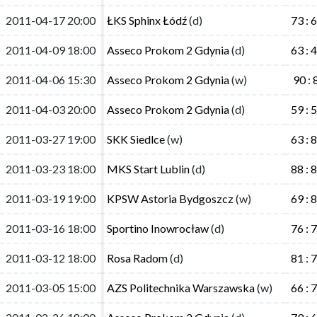
2011-04-17 20:00
2011-04-17 20:00
ŁKS Sphinx Łódź
ŁKS Sphinx Łódź
(d)
(d)
73 : 
73 : 
2011-04-09 18:00
2011-04-09 18:00
Asseco Prokom 2 Gdynia
Asseco Prokom 2 Gdynia
(d)
(d)
63 : 
63 : 
2011-04-06 15:30
2011-04-06 15:30
Asseco Prokom 2 Gdynia
Asseco Prokom 2 Gdynia
(w)
(w)
90 : 
90 : 
2011-04-03 20:00
2011-04-03 20:00
Asseco Prokom 2 Gdynia
Asseco Prokom 2 Gdynia
(d)
(d)
59 : 
59 : 
2011-03-27 19:00
2011-03-27 19:00
SKK Siedlce
SKK Siedlce
(w)
(w)
63 : 
63 : 
2011-03-23 18:00
2011-03-23 18:00
MKS Start Lublin
MKS Start Lublin
(d)
(d)
88 : 
88 : 
2011-03-19 19:00
2011-03-19 19:00
KPSW Astoria Bydgoszcz
KPSW Astoria Bydgoszcz
(w)
(w)
69 : 
69 : 
2011-03-16 18:00
2011-03-16 18:00
Sportino Inowrocław
Sportino Inowrocław
(d)
(d)
76 : 
76 : 
2011-03-12 18:00
2011-03-12 18:00
Rosa Radom
Rosa Radom
(d)
(d)
81 : 
81 : 
2011-03-05 15:00
2011-03-05 15:00
AZS Politechnika Warszawska
AZS Politechnika Warszawska
(w)
(w)
66 : 
66 : 