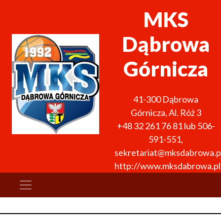
MKS
Dąbrowa
Górnicza
41-300
Dąbrowa
Górnicza
,
Al. Róż 3
+48 32 261 76 81 lub 506-
591-551
,
sekretariat@mksdabrowa.p
http://www.mksdabrowa.pl