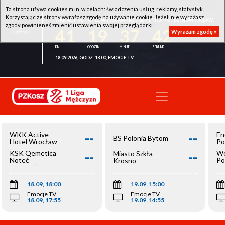
Ta strona używa cookies m.in. w celach: świadczenia usług, reklamy, statystyk.
Korzystając ze strony wyrażasz zgodę na używanie cookie. Jeżeli nie wyrażasz
WKK ACTIVE HOTEL WROCŁAW - KSK QEMETICA NOTEĆ INOWROCŁAW
zgody powinieneś zmienić ustawienia swojej przeglądarki.
41
19
37
42
Wyrażam zgodę »
18.09.2026, GODZ. 18:00, EMOCJE TV
--
--
WKK Active
En
BS Polonia Bytom
Hotel Wrocław
Po
--
--
KSK Qemetica
We
Miasto Szkła
Noteć
Po
Krosno
Inowrocław
Op
18.09, 18:00
19.09, 15:00
Emocje TV
Emocje TV
18.09, 17:55
19.09, 14:55