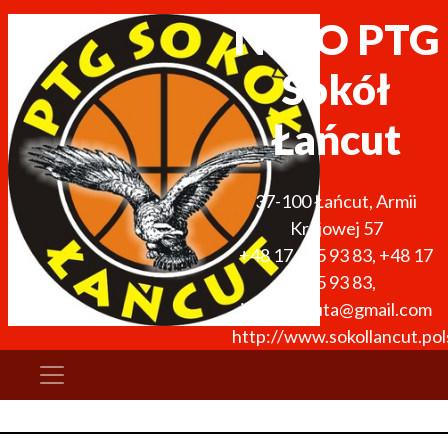
NETO PTG
Sokół
Łańcut
37-100
Łańcut
,
Armii
Krajowej 57
+48 17 225 93 83
,
+48 17
225 93 83
,
jerzykoszuta@gmail.com
http://www.sokollancut.pols