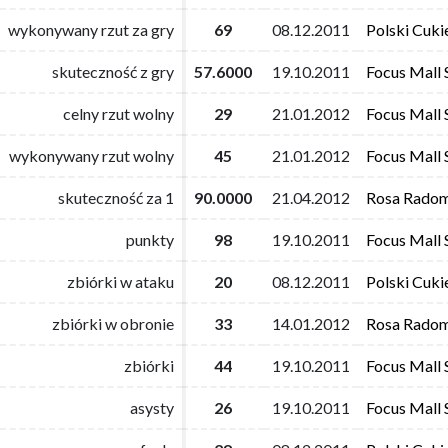
wykonywany rzut za gry
wykonywany rzut za gry
69
69
08.12.2011
08.12.2011
Polski Cuki
Polski Cuki
skuteczność z gry
skuteczność z gry
57.6000
57.6000
19.10.2011
19.10.2011
Focus Mall 
Focus Mall 
celny rzut wolny
celny rzut wolny
29
29
21.01.2012
21.01.2012
Focus Mall 
Focus Mall 
wykonywany rzut wolny
wykonywany rzut wolny
45
45
21.01.2012
21.01.2012
Focus Mall 
Focus Mall 
skuteczność za 1
skuteczność za 1
90.0000
90.0000
21.04.2012
21.04.2012
Rosa Rado
Rosa Rado
punkty
punkty
98
98
19.10.2011
19.10.2011
Focus Mall 
Focus Mall 
zbiórki w ataku
zbiórki w ataku
20
20
08.12.2011
08.12.2011
Polski Cuki
Polski Cuki
zbiórki w obronie
zbiórki w obronie
33
33
14.01.2012
14.01.2012
Rosa Rado
Rosa Rado
zbiórki
zbiórki
44
44
19.10.2011
19.10.2011
Focus Mall 
Focus Mall 
asysty
asysty
26
26
19.10.2011
19.10.2011
Focus Mall 
Focus Mall 