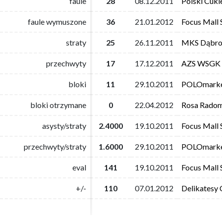
faule
faule
28
28
08.12.2011
08.12.2011
Polski Cuki
Polski Cuki
faule wymuszone
faule wymuszone
36
36
21.01.2012
21.01.2012
Focus Mall 
Focus Mall 
straty
straty
25
25
26.11.2011
26.11.2011
MKS Dąbro
MKS Dąbro
przechwyty
przechwyty
17
17
17.12.2011
17.12.2011
AZS WSGK
AZS WSGK
bloki
bloki
11
11
29.10.2011
29.10.2011
POLOmarket
POLOmarket
bloki otrzymane
bloki otrzymane
0
0
22.04.2012
22.04.2012
Rosa Rado
Rosa Rado
asysty/straty
asysty/straty
2.4000
2.4000
19.10.2011
19.10.2011
Focus Mall 
Focus Mall 
przechwyty/straty
przechwyty/straty
1.6000
1.6000
29.10.2011
29.10.2011
POLOmarket
POLOmarket
eval
eval
141
141
19.10.2011
19.10.2011
Focus Mall 
Focus Mall 
+/-
+/-
110
110
07.01.2012
07.01.2012
Delikatesy
Delikatesy