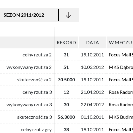
SEZON 2011/2012
REKORD
REKORD
DATA
DATA
W MECZU 
W MECZU 
celny rzut za 2
celny rzut za 2
31
31
19.10.2011
19.10.2011
Focus Mall 
Focus Mall 
wykonywany rzut za 2
wykonywany rzut za 2
51
51
10.03.2012
10.03.2012
MKS Dąbro
MKS Dąbro
skuteczność za 2
skuteczność za 2
70.5000
70.5000
19.10.2011
19.10.2011
Focus Mall 
Focus Mall 
celny rzut za 3
celny rzut za 3
12
12
21.04.2012
21.04.2012
Rosa Rado
Rosa Rado
wykonywany rzut za 3
wykonywany rzut za 3
30
30
22.04.2012
22.04.2012
Rosa Rado
Rosa Rado
skuteczność za 3
skuteczność za 3
56.3000
56.3000
01.10.2011
01.10.2011
MKS Budimp
MKS Budimp
celny rzut z gry
celny rzut z gry
38
38
19.10.2011
19.10.2011
Focus Mall 
Focus Mall 