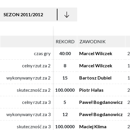
SEZON 2011/2012
REKORD
REKORD
ZAWODNIK
ZAWODNIK
czas gry
czas gry
40:00
40:00
Marcel Wilczek
Marcel Wilczek
2
2
celny rzut za 2
celny rzut za 2
8
8
Marcel Wilczek
Marcel Wilczek
1
1
wykonywany rzut za 2
wykonywany rzut za 2
15
15
Bartosz Dubiel
Bartosz Dubiel
1
1
skuteczność za 2
skuteczność za 2
100.0000
100.0000
Piotr Hałas
Piotr Hałas
2
2
celny rzut za 3
celny rzut za 3
5
5
Paweł Bogdanowicz
Paweł Bogdanowicz
2
2
wykonywany rzut za 3
wykonywany rzut za 3
12
12
Paweł Bogdanowicz
Paweł Bogdanowicz
2
2
skuteczność za 3
skuteczność za 3
100.0000
100.0000
Maciej Klima
Maciej Klima
2
2