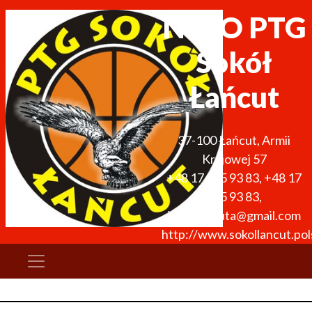
NETO PTG
Sokół
Łańcut
37-100
Łańcut
,
Armii
Krajowej 57
+48 17 225 93 83
,
+48 17
225 93 83
,
jerzykoszuta@gmail.com
http://www.sokollancut.pols