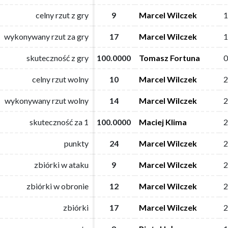
celny rzut z gry
celny rzut z gry
9
9
Marcel Wilczek
Marcel Wilczek
1
1
wykonywany rzut za gry
wykonywany rzut za gry
17
17
Marcel Wilczek
Marcel Wilczek
1
1
skuteczność z gry
skuteczność z gry
100.0000
100.0000
Tomasz Fortuna
Tomasz Fortuna
0
0
celny rzut wolny
celny rzut wolny
10
10
Marcel Wilczek
Marcel Wilczek
2
2
wykonywany rzut wolny
wykonywany rzut wolny
14
14
Marcel Wilczek
Marcel Wilczek
2
2
skuteczność za 1
skuteczność za 1
100.0000
100.0000
Maciej Klima
Maciej Klima
2
2
punkty
punkty
24
24
Marcel Wilczek
Marcel Wilczek
2
2
zbiórki w ataku
zbiórki w ataku
9
9
Marcel Wilczek
Marcel Wilczek
2
2
zbiórki w obronie
zbiórki w obronie
12
12
Marcel Wilczek
Marcel Wilczek
2
2
zbiórki
zbiórki
17
17
Marcel Wilczek
Marcel Wilczek
2
2