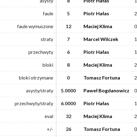
asysty
asysty
8
8
Piotr Hałas
Piotr Hałas
1
1
faule
faule
5
5
Piotr Hałas
Piotr Hałas
2
2
faule wymuszone
faule wymuszone
12
12
Maciej Klima
Maciej Klima
0
0
straty
straty
7
7
Marcel Wilczek
Marcel Wilczek
1
1
przechwyty
przechwyty
6
6
Piotr Hałas
Piotr Hałas
1
1
bloki
bloki
8
8
Maciej Klima
Maciej Klima
2
2
bloki otrzymane
bloki otrzymane
0
0
Tomasz Fortuna
Tomasz Fortuna
2
2
asysty/straty
asysty/straty
5.0000
5.0000
Paweł Bogdanowicz
Paweł Bogdanowicz
0
0
przechwyty/straty
przechwyty/straty
6.0000
6.0000
Piotr Hałas
Piotr Hałas
1
1
eval
eval
32
32
Maciej Klima
Maciej Klima
2
2
+/-
+/-
26
26
Tomasz Fortuna
Tomasz Fortuna
0
0