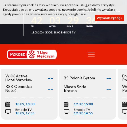
Ta strona używa cookies m.in. w celach: świadczenia usług, reklamy, statystyk.
Korzystając ze strony wyrażasz zgodę na używanie cookie. Jeżeli nie wyrażasz
WKK ACTIVE HOTEL WROCŁAW - KSK QEMETICA NOTEĆ INOWROCŁAW
zgody powinieneś zmienić ustawienia swojej przeglądarki.
42
03
29
36
Wyrażam zgodę »
18.09.2026, GODZ. 18:00, EMOCJE TV
--
--
WKK Active
En
BS Polonia Bytom
Hotel Wrocław
Po
--
--
KSK Qemetica
We
Miasto Szkła
Noteć
Po
Krosno
Inowrocław
Op
18.09, 18:00
19.09, 15:00
Emocje TV
Emocje TV
18.09, 17:55
19.09, 14:55