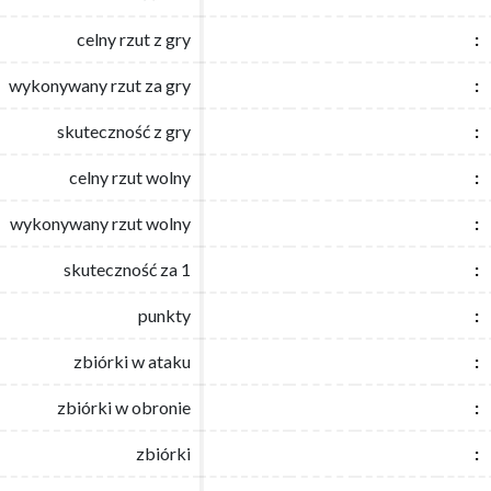
celny rzut z gry
celny rzut z gry
:
:
wykonywany rzut za gry
wykonywany rzut za gry
:
:
skuteczność z gry
skuteczność z gry
:
:
celny rzut wolny
celny rzut wolny
:
:
wykonywany rzut wolny
wykonywany rzut wolny
:
:
skuteczność za 1
skuteczność za 1
:
:
punkty
punkty
:
:
zbiórki w ataku
zbiórki w ataku
:
:
zbiórki w obronie
zbiórki w obronie
:
:
zbiórki
zbiórki
:
: