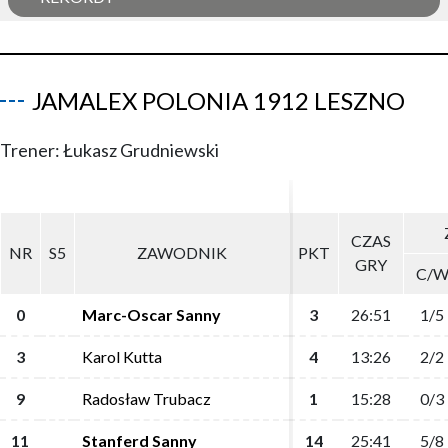
JAMALEX POLONIA 1912 LESZNO
Trener: Łukasz Grudniewski
CZAS
CZAS
NR
NR
S5
S5
ZAWODNIK
ZAWODNIK
PKT
PKT
GRY
GRY
C/
C/
0
0
Marc-Oscar Sanny
Marc-Oscar Sanny
3
3
26:51
26:51
1/5
1/5
3
3
Karol Kutta
Karol Kutta
4
4
13:26
13:26
2/2
2/2
9
9
Radosław Trubacz
Radosław Trubacz
1
1
15:28
15:28
0/3
0/3
11
11
Stanferd Sanny
Stanferd Sanny
14
14
25:41
25:41
5/8
5/8