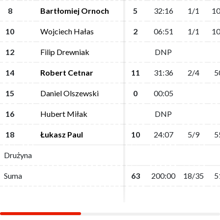
8
8
Bartłomiej Ornoch
Bartłomiej Ornoch
5
5
32:16
32:16
1/1
1/1
10
10
10
10
Wojciech Hałas
Wojciech Hałas
2
2
06:51
06:51
1/1
1/1
10
10
12
12
Filip Drewniak
Filip Drewniak
DNP
DNP
14
14
Robert Cetnar
Robert Cetnar
11
11
31:36
31:36
2/4
2/4
5
5
15
15
Daniel Olszewski
Daniel Olszewski
0
0
00:05
00:05
16
16
Hubert Miłak
Hubert Miłak
DNP
DNP
18
18
Łukasz Paul
Łukasz Paul
10
10
24:07
24:07
5/9
5/9
5
5
Drużyna
Drużyna
Suma
Suma
63
63
200:00
200:00
18/35
18/35
5
5