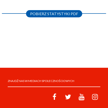
POBIERZ STATYSTYKI PDF
ZNAJDŹ NAS W MEDIACH SPOŁECZNOŚCIOWYCH