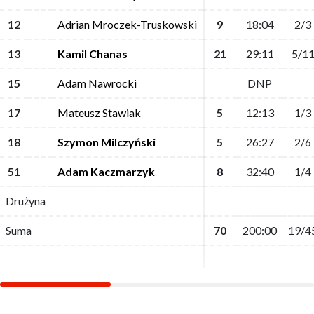
12
12
Adrian Mroczek-Truskowski
Adrian Mroczek-Truskowski
9
9
18:04
18:04
2/3
2/3
13
13
Kamil Chanas
Kamil Chanas
21
21
29:11
29:11
5/1
5/1
15
15
Adam Nawrocki
Adam Nawrocki
DNP
DNP
17
17
Mateusz Stawiak
Mateusz Stawiak
5
5
12:13
12:13
1/3
1/3
18
18
Szymon Milczyński
Szymon Milczyński
5
5
26:27
26:27
2/6
2/6
51
51
Adam Kaczmarzyk
Adam Kaczmarzyk
8
8
32:40
32:40
1/4
1/4
Drużyna
Drużyna
Suma
Suma
70
70
200:00
200:00
19/4
19/4