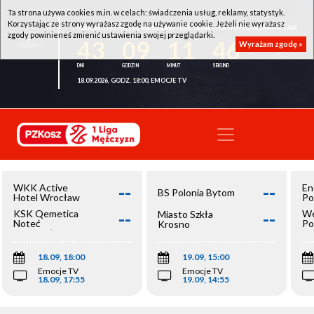
Ta strona używa cookies m.in. w celach: świadczenia usług, reklamy, statystyk.
Korzystając ze strony wyrażasz zgodę na używanie cookie. Jeżeli nie wyrażasz
WKK ACTIVE HOTEL WROCŁAW - KSK QEMETICA NOTEĆ INOWROCŁAW
zgody powinieneś zmienić ustawienia swojej przeglądarki.
43
09
11
46
Wyrażam zgodę »
18.09.2026, GODZ. 18:00, EMOCJE TV
--
--
WKK Active
En
BS Polonia Bytom
Hotel Wrocław
Po
--
--
KSK Qemetica
We
Miasto Szkła
Noteć
Po
Krosno
Inowrocław
Op
18.09, 18:00
19.09, 15:00
Emocje TV
Emocje TV
18.09, 17:55
19.09, 14:55