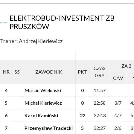
ELEKTROBUD-INVESTMENT ZB
PRUSZKÓW
Trener: Andrzej Kierlewicz
ZA 2
ZA 2
CZAS
CZAS
NR
NR
S5
S5
ZAWODNIK
ZAWODNIK
PKT
PKT
GRY
GRY
C/W
C/W
4
4
Marcin Wieluński
Marcin Wieluński
0
0
11:57
11:57
5
5
Michał Kierlewicz
Michał Kierlewicz
8
8
22:58
22:58
3/7
3/7
4
4
6
6
Karol Kamiński
Karol Kamiński
22
22
37:43
37:43
4/7
4/7
5
5
7
7
Przemysław Tradecki
Przemysław Tradecki
5
5
32:27
32:27
2/6
2/6
3
3