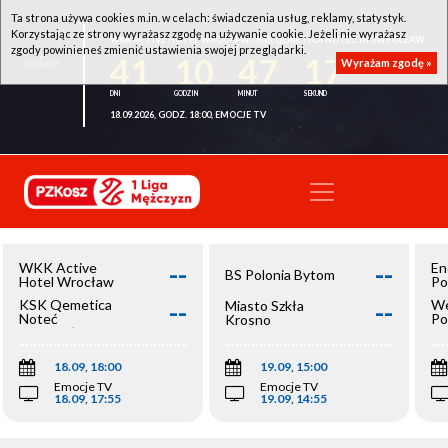
Ta strona używa cookies m.in. w celach: świadczenia usług, reklamy, statystyk.
Korzystając ze strony wyrażasz zgodę na używanie cookie. Jeżeli nie wyrażasz
WKK ACTIVE HOTEL WROCŁAW - KSK QEMETICA NOTEĆ INOWROCŁAW
zgody powinieneś zmienić ustawienia swojej przeglądarki.
41
10
47
17
Wyrażam zgodę »
18.09.2026, GODZ. 18:00, EMOCJE TV
--
--
WKK Active
En
BS Polonia Bytom
Hotel Wrocław
Po
--
--
KSK Qemetica
We
Miasto Szkła
Noteć
Po
Krosno
Inowrocław
Op
18.09, 18:00
19.09, 15:00
Emocje TV
Emocje TV
18.09, 17:55
19.09, 14:55