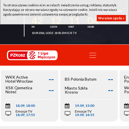
Ta strona używa cookies m.in. w celach: świadczenia usług, reklamy, statystyk.
Korzystając ze strony wyrażasz zgodę na używanie cookie. Jeżeli nie wyrażasz
WKK ACTIVE HOTEL WROCŁAW - KSK QEMETICA NOTEĆ INOWROCŁAW
zgody powinieneś zmienić ustawienia swojej przeglądarki.
42
12
11
04
Wyrażam zgodę »
18.09.2026, GODZ. 18:00, EMOCJE TV
--
--
WKK Active
En
BS Polonia Bytom
Hotel Wrocław
Po
--
--
KSK Qemetica
We
Miasto Szkła
Noteć
Po
Krosno
Inowrocław
Op
18.09, 18:00
19.09, 15:00
Emocje TV
Emocje TV
18.09, 17:55
19.09, 14:55