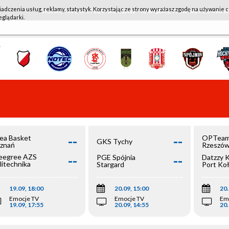
iadczenia usług, reklamy, statystyk. Korzystając ze strony wyrażasz zgodę na używanie c
WKK ACTIVE HOTEL WROCŁAW - KSK QEMETICA NOTEĆ IN
eglądarki.
--
--
ea Basket
OPTeam
GKS Tychy
znań
Rzeszó
--
--
egree AZS
PGE Spójnia
Datzzy 
litechnika
Stargard
Port Ko
olska
19.09, 18:00
20.09, 15:00
20.
Emocje TV
Emocje TV
Em
19.09, 17:55
20.09, 14:55
20.