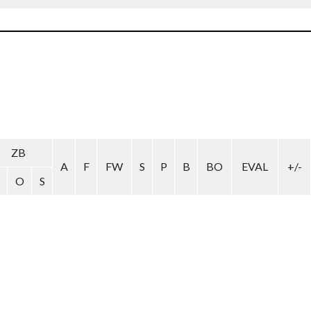
ZB
A
F
FW
S
P
B
BO
EVAL
+/-
O
S