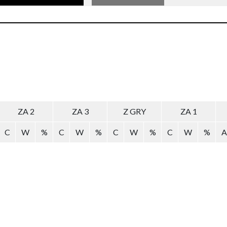
ZA 2
ZA 3
Z GRY
ZA 1
C
W
%
C
W
%
C
W
%
C
W
%
A