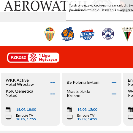
Ta strona używa cookies m.in. w celach: św
powinieneś zmienić ustawienia swojej prz
--
--
WKK Active
En
BS Polonia Bytom
Hotel Wrocław
Po
--
--
KSK Qemetica
We
Miasto Szkła
Noteć
Po
Krosno
Inowrocław
Op
18.09, 18:00
19.09, 15:00
Emocje TV
Emocje TV
18.09, 17:55
19.09, 14:55