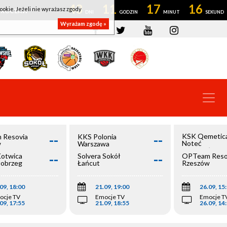
43
11
17
15
ookie. Jeżeli nie wyrażasz zgody
OWROCŁAW
Wyrażam zgodę »
--
--
KSK Qemetic
 Resovia
KKS Polonia
Noteć
w
Warszawa
Inowrocław
--
--
Kotwica
Solvera Sokół
OPTeam Reso
łobrzeg
Łańcut
Rzeszów
09, 18:00
21.09, 19:00
26.09, 15
ocje TV
Emocje TV
Emocje T
09, 17:55
21.09, 18:55
26.09, 14