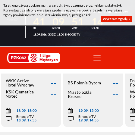
Ta strona używa cookies m.in. w celach: świadczenia usług, reklamy, statystyk.
Korzystając ze strony wyrażasz zgodę na używanie cookie. Jeżeli nie wyrażasz
WKK ACTIVE HOTEL WROCŁAW - KSK QEMETICA NOTEĆ INOWROCŁAW
zgody powinieneś zmienić ustawienia swojej przeglądarki.
41
09
51
14
Wyrażam zgodę »
18.09.2026, GODZ. 18:00, EMOCJE TV
--
--
WKK Active
En
BS Polonia Bytom
Hotel Wrocław
Po
--
--
KSK Qemetica
We
Miasto Szkła
Noteć
Po
Krosno
Inowrocław
Op
18.09, 18:00
19.09, 15:00
Emocje TV
Emocje TV
18.09, 17:55
19.09, 14:55