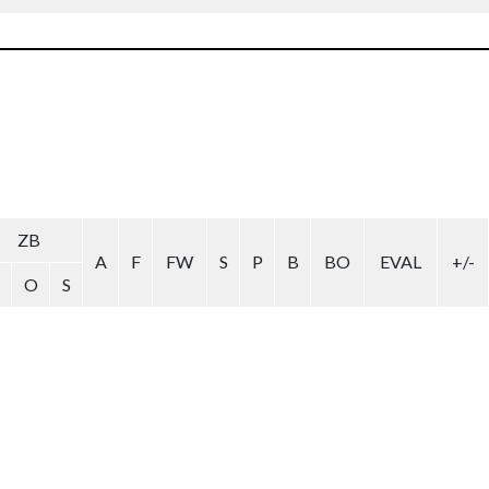
ZB
A
F
FW
S
P
B
BO
EVAL
+/-
O
S