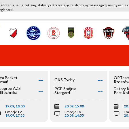
iadczenia usług, reklamy, statystyk. Korzystając ze strony wyrażasz zgodę na używanie c
WKK ACTIVE HOTEL WROCŁAW - KSK QEMETICA NOTEĆ IN
eglądarki.
--
--
ea Basket
OPTeam
GKS Tychy
znań
Rzeszó
--
--
egree AZS
PGE Spójnia
Datzzy 
litechnika
Stargard
Port Ko
olska
19.09, 18:00
20.09, 15:00
20.
Emocje TV
Emocje TV
Em
19.09, 17:55
20.09, 14:55
20.