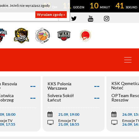
43
11
10
40
ookie. Jeżeli nie wyrażasz zgody
OWROCŁAW
Wyrażam zgodę »
--
--
KSK Qemetic
 Resovia
KKS Polonia
Noteć
w
Warszawa
Inowrocław
--
--
Kotwica
Solvera Sokół
OPTeam Reso
łobrzeg
Łańcut
Rzeszów
09, 18:00
21.09, 19:00
26.09, 15
ocje TV
Emocje TV
Emocje T
09, 17:55
21.09, 18:55
26.09, 14