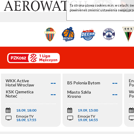
Ta strona używa cookies m.in. w celach: św
powinieneś zmienić ustawienia swojej prz
--
--
WKK Active
En
BS Polonia Bytom
Hotel Wrocław
Po
--
--
KSK Qemetica
We
Miasto Szkła
Noteć
Po
Krosno
Inowrocław
Op
18.09, 18:00
19.09, 15:00
Emocje TV
Emocje TV
18.09, 17:55
19.09, 14:55