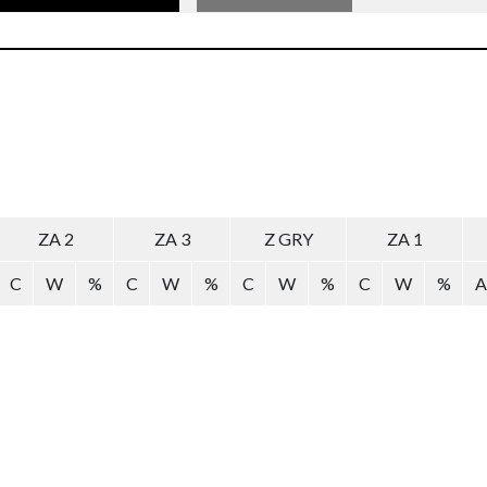
ZA 2
ZA 3
Z GRY
ZA 1
C
W
%
C
W
%
C
W
%
C
W
%
A