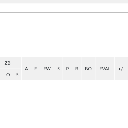
ZB
A
F
FW
S
P
B
BO
EVAL
+/-
O
S