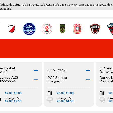
iadczenia usług, reklamy, statystyk. Korzystając ze strony wyrażasz zgodę na używanie c
WKK ACTIVE HOTEL WROCŁAW - KSK QEMETICA NOTEĆ IN
eglądarki.
--
--
ea Basket
OPTeam
GKS Tychy
znań
Rzeszó
--
--
egree AZS
PGE Spójnia
Datzzy 
litechnika
Stargard
Port Ko
olska
19.09, 18:00
20.09, 15:00
20.
Emocje TV
Emocje TV
Em
19.09, 17:55
20.09, 14:55
20.