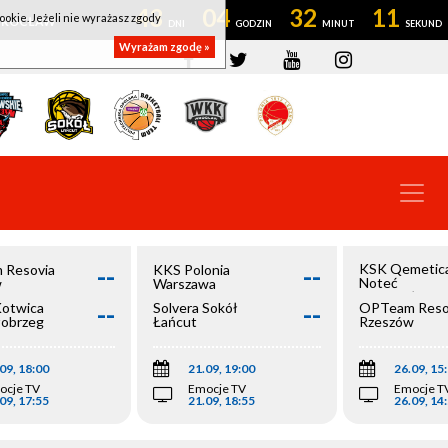
43
04
32
10
ookie. Jeżeli nie wyrażasz zgody
OWROCŁAW
Wyrażam zgodę »
--
--
KSK Qemetic
 Resovia
KKS Polonia
Noteć
w
Warszawa
Inowrocław
--
--
Kotwica
Solvera Sokół
OPTeam Reso
łobrzeg
Łańcut
Rzeszów
09, 18:00
21.09, 19:00
26.09, 15
ocje TV
Emocje TV
Emocje T
09, 17:55
21.09, 18:55
26.09, 14