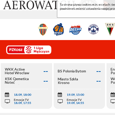
Ta strona używa cookies m.in. w celach: św
powinieneś zmienić ustawienia swojej prz
--
--
WKK Active
En
BS Polonia Bytom
Hotel Wrocław
Po
--
--
KSK Qemetica
We
Miasto Szkła
Noteć
Po
Krosno
Inowrocław
Op
18.09, 18:00
19.09, 15:00
Emocje TV
Emocje TV
18.09, 17:55
19.09, 14:55