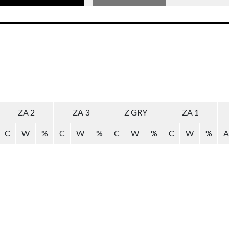
ZA 2
ZA 3
Z GRY
ZA 1
C
W
%
C
W
%
C
W
%
C
W
%
A