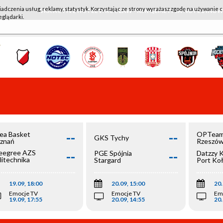
iadczenia usług, reklamy, statystyk. Korzystając ze strony wyrażasz zgodę na używanie c
WKK ACTIVE HOTEL WROCŁAW - KSK QEMETICA NOTEĆ IN
eglądarki.
--
--
ea Basket
OPTeam
GKS Tychy
znań
Rzeszó
--
--
egree AZS
PGE Spójnia
Datzzy 
litechnika
Stargard
Port Ko
olska
19.09, 18:00
20.09, 15:00
20.
Emocje TV
Emocje TV
Em
19.09, 17:55
20.09, 14:55
20.