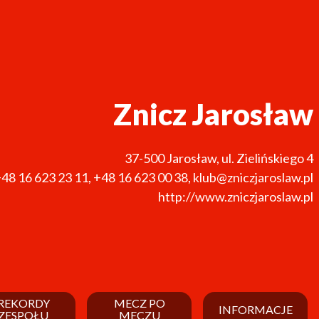
Znicz Jarosław
37-500
Jarosław
,
ul. Zielińskiego 4
48 16 623 23 11
,
+48 16 623 00 38
,
klub@zniczjaroslaw.pl
http://www.zniczjaroslaw.pl
REKORDY
MECZ PO
INFORMACJE
ZESPOŁU
MECZU