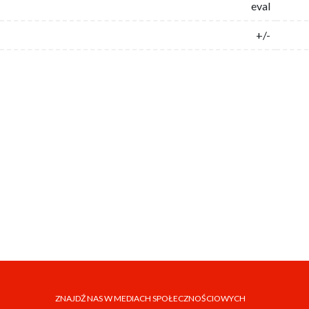
eval
+/-
ZNAJDŹ NAS W MEDIACH SPOŁECZNOŚCIOWYCH