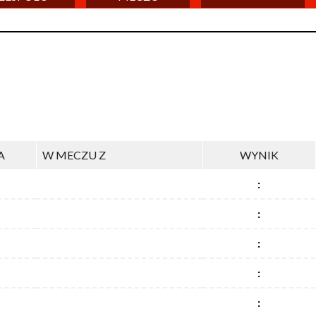
A
W MECZU Z
WYNIK
:
:
:
:
: