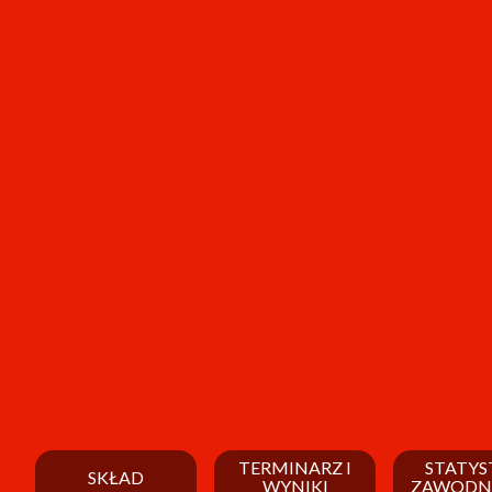
TERMINARZ I
STATYS
SKŁAD
WYNIKI
ZAWODN