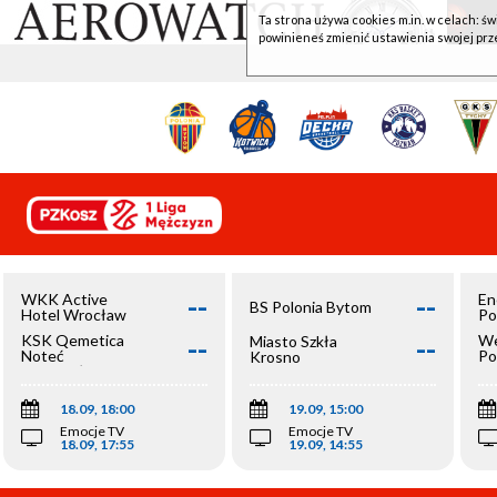
Ta strona używa cookies m.in. w celach: św
powinieneś zmienić ustawienia swojej prz
--
--
WKK Active
En
BS Polonia Bytom
Hotel Wrocław
Po
--
--
KSK Qemetica
We
Miasto Szkła
Noteć
Po
Krosno
Inowrocław
Op
18.09, 18:00
19.09, 15:00
Emocje TV
Emocje TV
18.09, 17:55
19.09, 14:55