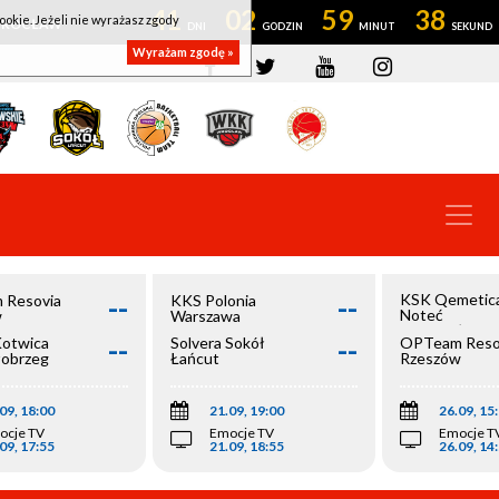
41
02
59
37
ookie. Jeżeli nie wyrażasz zgody
OWROCŁAW
Wyrażam zgodę »
--
--
KSK Qemetic
 Resovia
KKS Polonia
Noteć
w
Warszawa
Inowrocław
--
--
Kotwica
Solvera Sokół
OPTeam Reso
łobrzeg
Łańcut
Rzeszów
09, 18:00
21.09, 19:00
26.09, 15
ocje TV
Emocje TV
Emocje T
09, 17:55
21.09, 18:55
26.09, 14