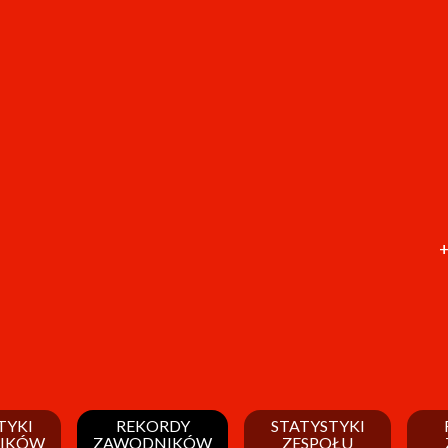
+
TYKI
REKORDY
STATYSTYKI
IKÓW
ZAWODNIKÓW
ZESPOŁU