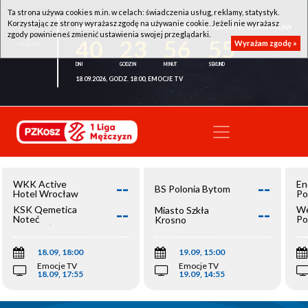
Ta strona używa cookies m.in. w celach: świadczenia usług, reklamy, statystyk.
Korzystając ze strony wyrażasz zgodę na używanie cookie. Jeżeli nie wyrażasz
WKK ACTIVE HOTEL WROCŁAW - KSK QEMETICA NOTEĆ INOWROCŁAW
zgody powinieneś zmienić ustawienia swojej przeglądarki.
40
23
56
55
Wyrażam zgodę »
18.09.2026, GODZ. 18:00, EMOCJE TV
--
--
WKK Active
En
BS Polonia Bytom
Hotel Wrocław
Po
--
--
KSK Qemetica
We
Miasto Szkła
Noteć
Po
Krosno
Inowrocław
Op
18.09, 18:00
19.09, 15:00
Emocje TV
Emocje TV
18.09, 17:55
19.09, 14:55