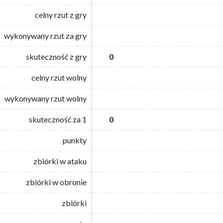
celny rzut z gry
celny rzut z gry
wykonywany rzut za gry
wykonywany rzut za gry
skuteczność z gry
skuteczność z gry
0
0
celny rzut wolny
celny rzut wolny
wykonywany rzut wolny
wykonywany rzut wolny
skuteczność za 1
skuteczność za 1
0
0
punkty
punkty
zbiórki w ataku
zbiórki w ataku
zbiórki w obronie
zbiórki w obronie
zbiórki
zbiórki