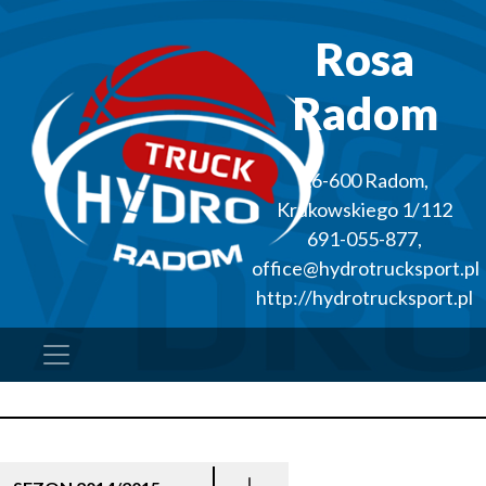
Rosa
Radom
26-600
Radom
,
Krukowskiego 1/112
691-055-877
,
office@hydrotrucksport.pl
http://hydrotrucksport.pl