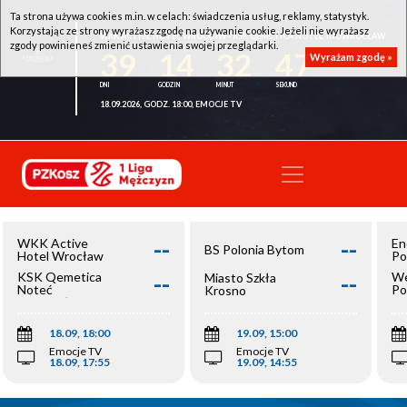
Ta strona używa cookies m.in. w celach: świadczenia usług, reklamy, statystyk.
Korzystając ze strony wyrażasz zgodę na używanie cookie. Jeżeli nie wyrażasz
WKK ACTIVE HOTEL WROCŁAW - KSK QEMETICA NOTEĆ INOWROCŁAW
zgody powinieneś zmienić ustawienia swojej przeglądarki.
39
14
32
47
Wyrażam zgodę »
18.09.2026, GODZ. 18:00, EMOCJE TV
--
--
WKK Active
En
BS Polonia Bytom
Hotel Wrocław
Po
--
--
KSK Qemetica
We
Miasto Szkła
Noteć
Po
Krosno
Inowrocław
Op
18.09, 18:00
19.09, 15:00
Emocje TV
Emocje TV
18.09, 17:55
19.09, 14:55