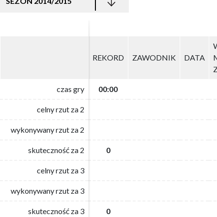
SEZON 2014/2015
REKORD
REKORD
ZAWODNIK
ZAWODNIK
DATA
DATA
czas gry
czas gry
00:00
00:00
celny rzut za 2
celny rzut za 2
wykonywany rzut za 2
wykonywany rzut za 2
skuteczność za 2
skuteczność za 2
0
0
celny rzut za 3
celny rzut za 3
wykonywany rzut za 3
wykonywany rzut za 3
skuteczność za 3
skuteczność za 3
0
0