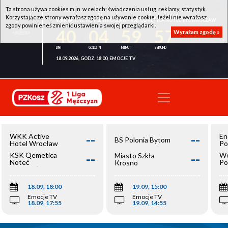
Ta strona używa cookies m.in. w celach: świadczenia usług, reklamy, statystyk.
Korzystając ze strony wyrażasz zgodę na używanie cookie. Jeżeli nie wyrażasz
WKK ACTIVE HOTEL WROCŁAW - KSK QEMETICA NOTEĆ INOWROCŁAW
zgody powinieneś zmienić ustawienia swojej przeglądarki.
40
04
59
57
Wyrażam zgodę »
18.09.2026, GODZ. 18:00, EMOCJE TV
--
--
WKK Active
En
BS Polonia Bytom
Hotel Wrocław
Po
--
--
KSK Qemetica
We
Miasto Szkła
Noteć
Po
Krosno
Inowrocław
Op
18.09, 18:00
19.09, 15:00
Emocje TV
Emocje TV
18.09, 17:55
19.09, 14:55