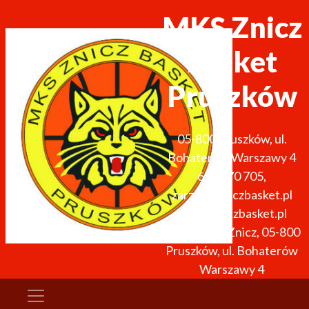
MKS Znicz
Basket
Pruszków
05-800
Pruszków
,
ul.
Bohaterów Warszawy 4
691 270 705
,
zarzad@zniczbasket.pl
http://zniczbasket.pl
arena: Hala Znicz, 05-800
Pruszków, ul. Bohaterów
Warszawy 4