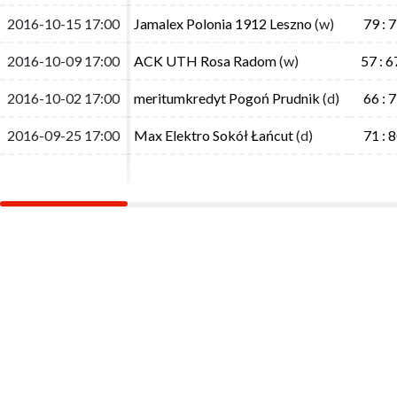
2016-10-15 17:00
2016-10-15 17:00
Jamalex Polonia 1912 Leszno
Jamalex Polonia 1912 Leszno
(w)
(w)
79 : 
79 : 
2016-10-09 17:00
2016-10-09 17:00
ACK UTH Rosa Radom
ACK UTH Rosa Radom
(w)
(w)
57 : 6
57 : 6
2016-10-02 17:00
2016-10-02 17:00
meritumkredyt Pogoń Prudnik
meritumkredyt Pogoń Prudnik
(d)
(d)
66 : 
66 : 
2016-09-25 17:00
2016-09-25 17:00
Max Elektro Sokół Łańcut
Max Elektro Sokół Łańcut
(d)
(d)
71 : 
71 : 