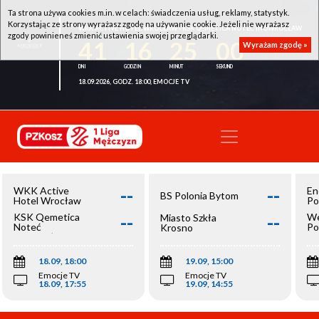
Ta strona używa cookies m.in. w celach: świadczenia usług, reklamy, statystyk.
Korzystając ze strony wyrażasz zgodę na używanie cookie. Jeżeli nie wyrażasz
WKK ACTIVE HOTEL WROCŁAW - KSK QEMETICA NOTEĆ INOWROCŁAW
zgody powinieneś zmienić ustawienia swojej przeglądarki.
41
16
24
59
Wyrażam zgodę »
18.09.2026, GODZ. 18:00, EMOCJE TV
--
--
WKK Active
En
BS Polonia Bytom
Hotel Wrocław
Po
--
--
KSK Qemetica
We
Miasto Szkła
Noteć
Po
Krosno
Inowrocław
Op
18.09, 18:00
19.09, 15:00
Emocje TV
Emocje TV
18.09, 17:55
19.09, 14:55