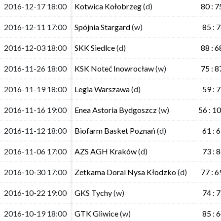
2016-12-17 18:00
2016-12-17 18:00
Kotwica Kołobrzeg
Kotwica Kołobrzeg
(d)
(d)
80 : 7
80 : 7
2016-12-11 17:00
2016-12-11 17:00
Spójnia Stargard
Spójnia Stargard
(w)
(w)
85 : 
85 : 
2016-12-03 18:00
2016-12-03 18:00
SKK Siedlce
SKK Siedlce
(d)
(d)
88 : 6
88 : 6
2016-11-26 18:00
2016-11-26 18:00
KSK Noteć Inowrocław
KSK Noteć Inowrocław
(w)
(w)
75 : 8
75 : 8
2016-11-19 18:00
2016-11-19 18:00
Legia Warszawa
Legia Warszawa
(d)
(d)
59 : 
59 : 
2016-11-16 19:00
2016-11-16 19:00
Enea Astoria Bydgoszcz
Enea Astoria Bydgoszcz
(w)
(w)
56 : 1
56 : 1
2016-11-12 18:00
2016-11-12 18:00
Biofarm Basket Poznań
Biofarm Basket Poznań
(d)
(d)
61 : 
61 : 
2016-11-06 17:00
2016-11-06 17:00
AZS AGH Kraków
AZS AGH Kraków
(d)
(d)
73 : 
73 : 
2016-10-30 17:00
2016-10-30 17:00
Zetkama Doral Nysa Kłodzko
Zetkama Doral Nysa Kłodzko
(d)
(d)
77 : 6
77 : 6
2016-10-22 19:00
2016-10-22 19:00
GKS Tychy
GKS Tychy
(w)
(w)
74 : 
74 : 
2016-10-19 18:00
2016-10-19 18:00
GTK Gliwice
GTK Gliwice
(w)
(w)
85 : 
85 : 