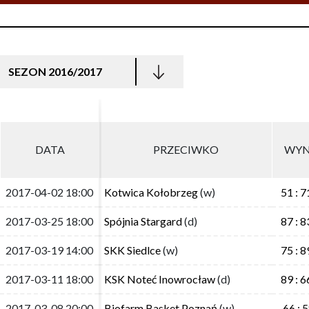
SEZON 2016/2017
DATA
DATA
PRZECIWKO
PRZECIWKO
WYN
WYN
2017-04-02 18:00
2017-04-02 18:00
Kotwica Kołobrzeg
Kotwica Kołobrzeg
(w)
(w)
51 : 7
51 : 7
2017-03-25 18:00
2017-03-25 18:00
Spójnia Stargard
Spójnia Stargard
(d)
(d)
87 : 8
87 : 8
2017-03-19 14:00
2017-03-19 14:00
SKK Siedlce
SKK Siedlce
(w)
(w)
75 : 8
75 : 8
2017-03-11 18:00
2017-03-11 18:00
KSK Noteć Inowrocław
KSK Noteć Inowrocław
(d)
(d)
89 : 6
89 : 6
2017-03-08 20:00
2017-03-08 20:00
Biofarm Basket Poznań
Biofarm Basket Poznań
(w)
(w)
66 : 
66 : 