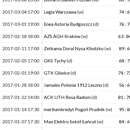
2017-03-04 17:00
2017-03-04 17:00
Legia Warszawa
Legia Warszawa
(w)
(w)
74 : 
74 : 
2017-03-01 19:00
2017-03-01 19:00
Enea Astoria Bydgoszcz
Enea Astoria Bydgoszcz
(d)
(d)
76 : 
76 : 
2017-02-18 18:00
2017-02-18 18:00
AZS AGH Kraków
AZS AGH Kraków
(w)
(w)
63 : 8
63 : 8
2017-02-11 17:00
2017-02-11 17:00
Zetkama Doral Nysa Kłodzko
Zetkama Doral Nysa Kłodzko
(w)
(w)
89 : 
89 : 
2017-02-05 17:00
2017-02-05 17:00
GKS Tychy
GKS Tychy
(d)
(d)
68 : 
68 : 
2017-02-01 19:00
2017-02-01 19:00
GTK Gliwice
GTK Gliwice
(d)
(d)
74 : 7
74 : 7
2017-01-28 18:00
2017-01-28 18:00
Jamalex Polonia 1912 Leszno
Jamalex Polonia 1912 Leszno
(d)
(d)
56 : 
56 : 
2017-01-22 14:00
2017-01-22 14:00
ACK UTH Rosa Radom
ACK UTH Rosa Radom
(d)
(d)
81 : 7
81 : 7
2017-01-14 17:30
2017-01-14 17:30
meritumkredyt Pogoń Prudnik
meritumkredyt Pogoń Prudnik
(w)
(w)
95 : 
95 : 
2017-01-07 17:30
2017-01-07 17:30
Max Elektro Sokół Łańcut
Max Elektro Sokół Łańcut
(w)
(w)
84 : 
84 : 