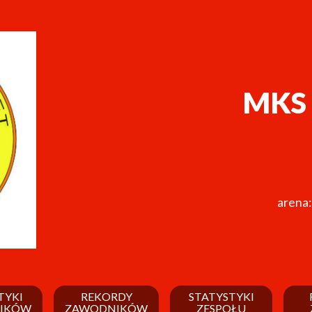
MKS 
arena:
TYKI
REKORDY
STATYSTYKI
IKÓW
ZAWODNIKÓW
ZESPOŁU