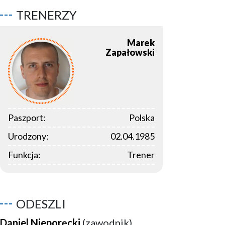
TRENERZY
Marek
Zapałowski
Paszport:
Polska
Urodzony:
02.04.1985
Funkcja:
Trener
ODESZLI
Daniel Nieporęcki
(zawodnik)