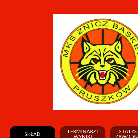
TERMINARZ I
STATYS
SKŁAD
WYNIKI
ZAWODN