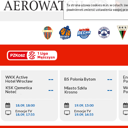
Ta strona używa cookies m.in. w celach: św
powinieneś zmienić ustawienia swojej prz
--
--
WKK Active
En
BS Polonia Bytom
Hotel Wrocław
Po
--
--
KSK Qemetica
We
Miasto Szkła
Noteć
Po
Krosno
Inowrocław
Op
18.09, 18:00
19.09, 15:00
Emocje TV
Emocje TV
18.09, 17:55
19.09, 14:55