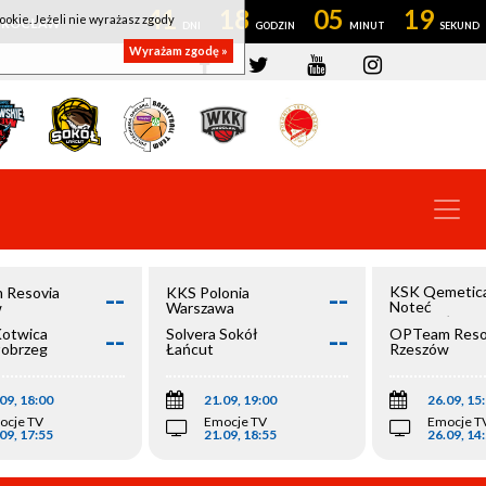
41
18
05
18
ookie. Jeżeli nie wyrażasz zgody
OWROCŁAW
Wyrażam zgodę »
--
--
KSK Qemetic
 Resovia
KKS Polonia
Noteć
w
Warszawa
Inowrocław
--
--
Kotwica
Solvera Sokół
OPTeam Reso
łobrzeg
Łańcut
Rzeszów
09, 18:00
21.09, 19:00
26.09, 15
ocje TV
Emocje TV
Emocje T
09, 17:55
21.09, 18:55
26.09, 14