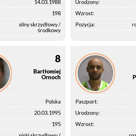
14.03.1988
Urodzony:
198
Wzrost:
silny skrzydłowy /
Pozycja:
r
środkowy
8
Bartłomiej
Ornoch
P
Polska
Paszport:
20.03.1995
Urodzony:
195
Wzrost:
niski skrzydłowy /
ro