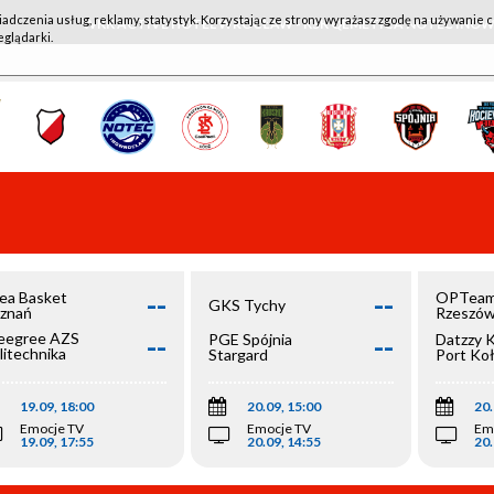
iadczenia usług, reklamy, statystyk. Korzystając ze strony wyrażasz zgodę na używanie c
WKK ACTIVE HOTEL WROCŁAW - KSK QEMETICA NOTEĆ IN
eglądarki.
--
--
ea Basket
OPTeam
GKS Tychy
znań
Rzeszó
--
--
egree AZS
PGE Spójnia
Datzzy 
litechnika
Stargard
Port Ko
olska
19.09, 18:00
20.09, 15:00
20.
Emocje TV
Emocje TV
Em
19.09, 17:55
20.09, 14:55
20.