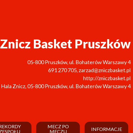
Znicz Basket Pruszków
05-800
Pruszków
,
ul. Bohaterów Warszawy 4
691 270 705
,
zarzad@zniczbasket.pl
http://zniczbasket.pl
 Hala Znicz, 05-800 Pruszków, ul. Bohaterów Warszawy 4
REKORDY
MECZ PO
INFORMACJE
ZESPOŁU
MECZU