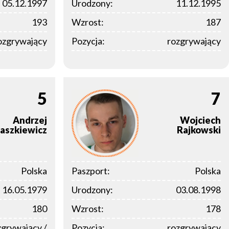
05.12.1997
Urodzony:
11.12.1995
193
Wzrost:
187
ozgrywający
Pozycja:
rozgrywający
5
7
Andrzej
Wojciech
aszkiewicz
Rajkowski
Polska
Paszport:
Polska
16.05.1979
Urodzony:
03.08.1998
180
Wzrost:
178
zgrywający /
Pozycja:
rozgrywający