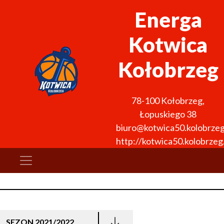
Energa
Kotwica
Kołobrzeg
78-100
Kołobrzeg
,
Łopuskiego 38
biuro@kotwica50.kolobrzeg
http://kotwica50.kolobrzeg.
SEZON 2021/2022