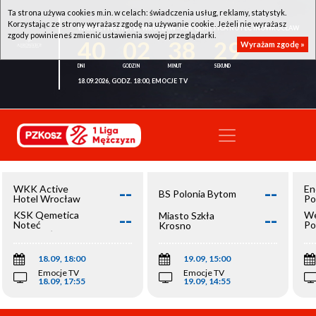
Ta strona używa cookies m.in. w celach: świadczenia usług, reklamy, statystyk.
Korzystając ze strony wyrażasz zgodę na używanie cookie. Jeżeli nie wyrażasz
WKK ACTIVE HOTEL WROCŁAW - KSK QEMETICA NOTEĆ INOWROCŁAW
zgody powinieneś zmienić ustawienia swojej przeglądarki.
40
02
38
29
Wyrażam zgodę »
18.09.2026, GODZ. 18:00, EMOCJE TV
--
--
WKK Active
En
BS Polonia Bytom
Hotel Wrocław
Po
--
--
KSK Qemetica
We
Miasto Szkła
Noteć
Po
Krosno
Inowrocław
Op
18.09, 18:00
19.09, 15:00
Emocje TV
Emocje TV
18.09, 17:55
19.09, 14:55