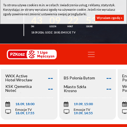
Ta strona używa cookies m.in. w celach: świadczenia usług, reklamy, statystyk.
Korzystając ze strony wyrażasz zgodę na używanie cookie. Jeżeli nie wyrażasz
WKK ACTIVE HOTEL WROCŁAW - KSK QEMETICA NOTEĆ INOWROCŁAW
zgody powinieneś zmienić ustawienia swojej przeglądarki.
43
09
22
52
Wyrażam zgodę »
18.09.2026, GODZ. 18:00, EMOCJE TV
--
--
WKK Active
En
BS Polonia Bytom
Hotel Wrocław
Po
--
--
KSK Qemetica
We
Miasto Szkła
Noteć
Po
Krosno
Inowrocław
Op
18.09, 18:00
19.09, 15:00
Emocje TV
Emocje TV
18.09, 17:55
19.09, 14:55