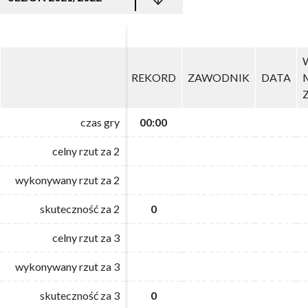
REKORD
REKORD
ZAWODNIK
ZAWODNIK
DATA
DATA
czas gry
czas gry
00:00
00:00
celny rzut za 2
celny rzut za 2
wykonywany rzut za 2
wykonywany rzut za 2
skuteczność za 2
skuteczność za 2
0
0
celny rzut za 3
celny rzut za 3
wykonywany rzut za 3
wykonywany rzut za 3
skuteczność za 3
skuteczność za 3
0
0