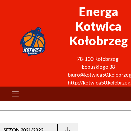
Energa
Kotwica
Kołobrzeg
78-100
Kołobrzeg
,
Łopuskiego 38
biuro@kotwica50.kolobrzeg
http://kotwica50.kolobrzeg.
SEZON 2021/2022