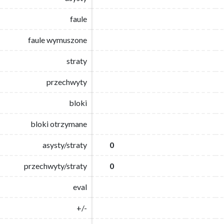
faule
faule
faule wymuszone
faule wymuszone
straty
straty
przechwyty
przechwyty
bloki
bloki
bloki otrzymane
bloki otrzymane
asysty/straty
asysty/straty
0
0
przechwyty/straty
przechwyty/straty
0
0
eval
eval
+/-
+/-