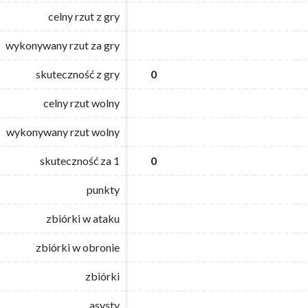
celny rzut z gry
celny rzut z gry
wykonywany rzut za gry
wykonywany rzut za gry
skuteczność z gry
skuteczność z gry
0
0
celny rzut wolny
celny rzut wolny
wykonywany rzut wolny
wykonywany rzut wolny
skuteczność za 1
skuteczność za 1
0
0
punkty
punkty
zbiórki w ataku
zbiórki w ataku
zbiórki w obronie
zbiórki w obronie
zbiórki
zbiórki
asysty
asysty