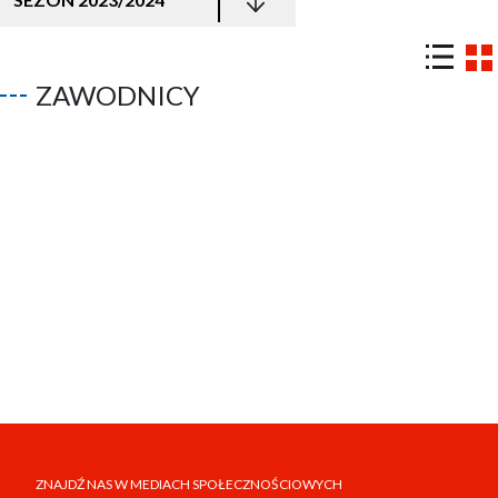
ZAWODNICY
ZNAJDŹ NAS W MEDIACH SPOŁECZNOŚCIOWYCH