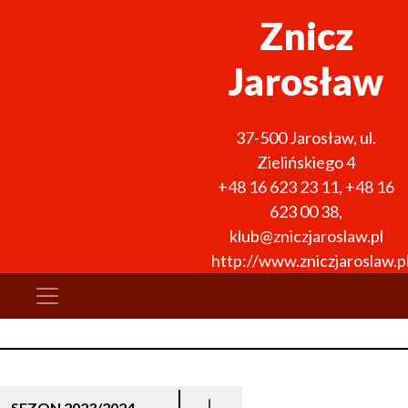
Znicz
Jarosław
37-500
Jarosław
,
ul.
Zielińskiego 4
+48 16 623 23 11
,
+48 16
623 00 38
,
klub@zniczjaroslaw.pl
http://www.zniczjaroslaw.p
SEZON 2023/2024