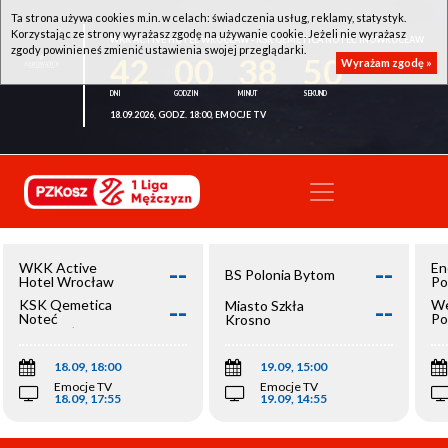
Ta strona używa cookies m.in. w celach: świadczenia usług, reklamy, statystyk.
Korzystając ze strony wyrażasz zgodę na używanie cookie. Jeżeli nie wyrażasz
WKK ACTIVE HOTEL WROCŁAW - KSK QEMETICA NOTEĆ INOWROCŁAW
zgody powinieneś zmienić ustawienia swojej przeglądarki.
42
00
38
50
Wyrażam zgodę »
18.09.2026, GODZ. 18:00, EMOCJE TV
--
--
WKK Active
En
BS Polonia Bytom
Hotel Wrocław
Po
--
--
KSK Qemetica
We
Miasto Szkła
Noteć
Po
Krosno
Inowrocław
Op
18.09, 18:00
19.09, 15:00
Emocje TV
Emocje TV
18.09, 17:55
19.09, 14:55