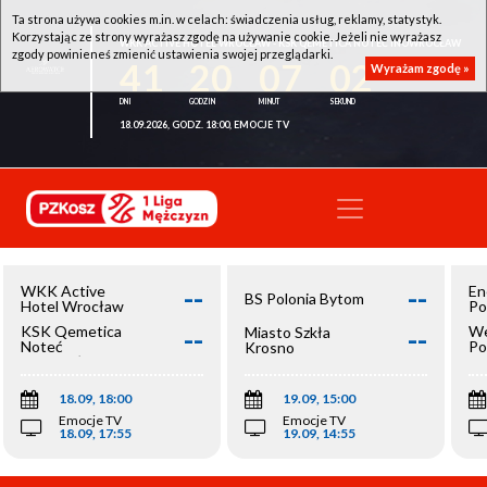
Ta strona używa cookies m.in. w celach: świadczenia usług, reklamy, statystyk.
Korzystając ze strony wyrażasz zgodę na używanie cookie. Jeżeli nie wyrażasz
WKK ACTIVE HOTEL WROCŁAW - KSK QEMETICA NOTEĆ INOWROCŁAW
zgody powinieneś zmienić ustawienia swojej przeglądarki.
41
20
07
02
Wyrażam zgodę »
18.09.2026, GODZ. 18:00, EMOCJE TV
--
--
WKK Active
En
BS Polonia Bytom
Hotel Wrocław
Po
--
--
KSK Qemetica
We
Miasto Szkła
Noteć
Po
Krosno
Inowrocław
Op
18.09, 18:00
19.09, 15:00
Emocje TV
Emocje TV
18.09, 17:55
19.09, 14:55