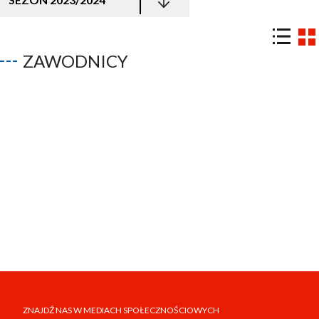
ZAWODNICY
ZNAJDŹ NAS W MEDIACH SPOŁECZNOŚCIOWYCH