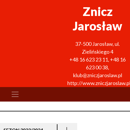
Znicz
Jarosław
37-500
Jarosław
,
ul.
Zielińskiego 4
+48 16 623 23 11
,
+48 16
623 00 38
,
klub@zniczjaroslaw.pl
http://www.zniczjaroslaw.p
SEZON 2023/2024