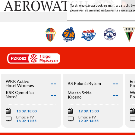
Ta strona używa cookies m.in. w celach: św
powinieneś zmienić ustawienia swojej prz
--
--
WKK Active
En
BS Polonia Bytom
Hotel Wrocław
Po
--
--
KSK Qemetica
We
Miasto Szkła
Noteć
Po
Krosno
Inowrocław
Op
18.09, 18:00
19.09, 15:00
Emocje TV
Emocje TV
18.09, 17:55
19.09, 14:55