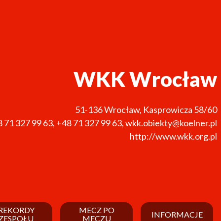
WKK Wrocław
51-136
Wrocław
,
Kasprowicza 58/60
 71 327 99 63
,
+48 71 327 99 63
,
wkk.obiekty@koelner.pl
http://www.wkk.org.pl
REKORDY
MECZ PO
INFORMACJE
ZESPOŁU
MECZU