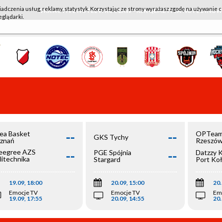
iadczenia usług, reklamy, statystyk. Korzystając ze strony wyrażasz zgodę na używanie c
WKK ACTIVE HOTEL WROCŁAW - KSK QEMETICA NOTEĆ IN
eglądarki.
--
--
ea Basket
OPTeam
GKS Tychy
znań
Rzeszó
--
--
egree AZS
PGE Spójnia
Datzzy 
litechnika
Stargard
Port Ko
olska
19.09, 18:00
20.09, 15:00
20.
Emocje TV
Emocje TV
Em
19.09, 17:55
20.09, 14:55
20.