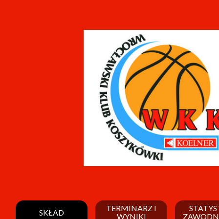
TERMINARZ I
STATYS
SKŁAD
WYNIKI
ZAWODN