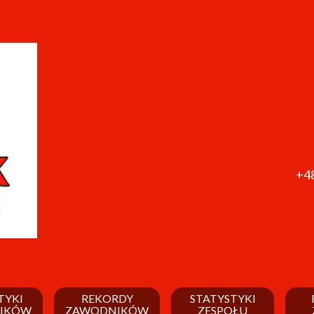
+48
TYKI
REKORDY
STATYSTYKI
IKÓW
ZAWODNIKÓW
ZESPOŁU