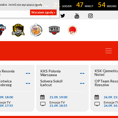
40
21
47
54
ookie. Jeżeli nie wyrażasz zgody
OWROCŁAW
Wyrażam zgodę »
--
--
KSK Qemetic
 Resovia
KKS Polonia
Noteć
w
Warszawa
Inowrocław
--
--
Kotwica
Solvera Sokół
OPTeam Reso
łobrzeg
Łańcut
Rzeszów
09, 18:00
21.09, 19:00
26.09, 15
ocje TV
Emocje TV
Emocje T
09, 17:55
21.09, 18:55
26.09, 14