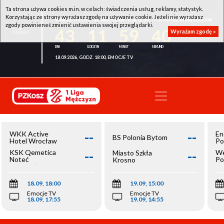
Ta strona używa cookies m.in. w celach: świadczenia usług, reklamy, statystyk.
Korzystając ze strony wyrażasz zgodę na używanie cookie. Jeżeli nie wyrażasz
WKK ACTIVE HOTEL WROCŁAW - KSK QEMETICA NOTEĆ INOWROCŁAW
zgody powinieneś zmienić ustawienia swojej przeglądarki.
43
11
59
39
Wyrażam zgodę »
18.09.2026, GODZ. 18:00, EMOCJE TV
--
--
WKK Active
En
BS Polonia Bytom
Hotel Wrocław
Po
--
--
KSK Qemetica
We
Miasto Szkła
Noteć
Po
Krosno
Inowrocław
Op
18.09, 18:00
19.09, 15:00
Emocje TV
Emocje TV
18.09, 17:55
19.09, 14:55