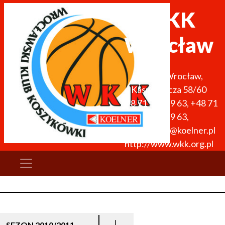
WKK
Wrocław
51-136
Wrocław
,
Kasprowicza 58/60
+48 71 327 99 63
,
+48 71
327 99 63
,
wkk.obiekty@koelner.pl
http://www.wkk.org.pl
SEZON 2010/2011