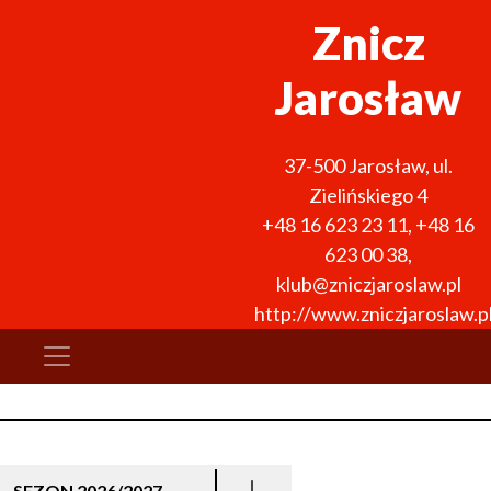
Znicz
Jarosław
37-500
Jarosław
,
ul.
Zielińskiego 4
+48 16 623 23 11
,
+48 16
623 00 38
,
klub@zniczjaroslaw.pl
http://www.zniczjaroslaw.p
SEZON 2026/2027