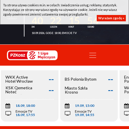
Ta strona używa cookies m.in. w celach: świadczenia usług, reklamy, statystyk.
Korzystając ze strony wyrażasz zgodę na używanie cookie. Jeżeli nie wyrażasz
WKK ACTIVE HOTEL WROCŁAW - KSK QEMETICA NOTEĆ INOWROCŁAW
zgody powinieneś zmienić ustawienia swojej przeglądarki.
40
22
15
54
Wyrażam zgodę »
18.09.2026, GODZ. 18:00, EMOCJE TV
--
--
WKK Active
En
BS Polonia Bytom
Hotel Wrocław
Po
--
--
KSK Qemetica
We
Miasto Szkła
Noteć
Po
Krosno
Inowrocław
Op
18.09, 18:00
19.09, 15:00
Emocje TV
Emocje TV
18.09, 17:55
19.09, 14:55