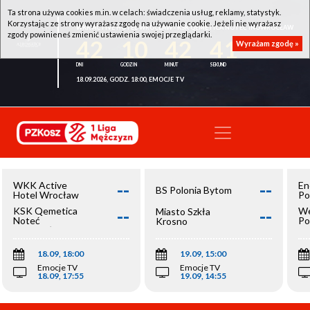
Ta strona używa cookies m.in. w celach: świadczenia usług, reklamy, statystyk.
Korzystając ze strony wyrażasz zgodę na używanie cookie. Jeżeli nie wyrażasz
WKK ACTIVE HOTEL WROCŁAW - KSK QEMETICA NOTEĆ INOWROCŁAW
zgody powinieneś zmienić ustawienia swojej przeglądarki.
42
10
42
41
Wyrażam zgodę »
18.09.2026, GODZ. 18:00, EMOCJE TV
--
--
WKK Active
En
BS Polonia Bytom
Hotel Wrocław
Po
--
--
KSK Qemetica
We
Miasto Szkła
Noteć
Po
Krosno
Inowrocław
Op
18.09, 18:00
19.09, 15:00
Emocje TV
Emocje TV
18.09, 17:55
19.09, 14:55