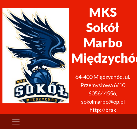
MKS
Sokół
Marbo
Międzychó
64-400
Międzychód
,
ul.
Przemysłowa 6/10
605644556
,
sokolmarbo@op.pl
http://brak