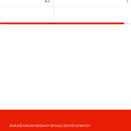
+/-
+/-
:
:
ZNAJDŹ NAS W MEDIACH SPOŁECZNOŚCIOWYCH