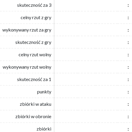
skuteczność za 3
skuteczność za 3
:
:
celny rzut z gry
celny rzut z gry
:
:
wykonywany rzut za gry
wykonywany rzut za gry
:
:
skuteczność z gry
skuteczność z gry
:
:
celny rzut wolny
celny rzut wolny
:
:
wykonywany rzut wolny
wykonywany rzut wolny
:
:
skuteczność za 1
skuteczność za 1
:
:
punkty
punkty
:
:
zbiórki w ataku
zbiórki w ataku
:
:
zbiórki w obronie
zbiórki w obronie
:
:
zbiórki
zbiórki
:
: