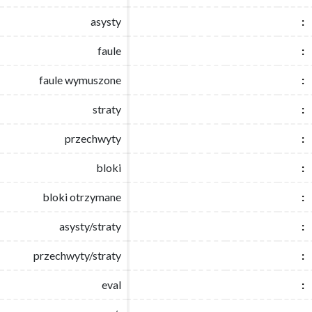
asysty
asysty
:
:
faule
faule
:
:
faule wymuszone
faule wymuszone
:
:
straty
straty
:
:
przechwyty
przechwyty
:
:
bloki
bloki
:
:
bloki otrzymane
bloki otrzymane
:
:
asysty/straty
asysty/straty
:
:
przechwyty/straty
przechwyty/straty
:
:
eval
eval
:
: