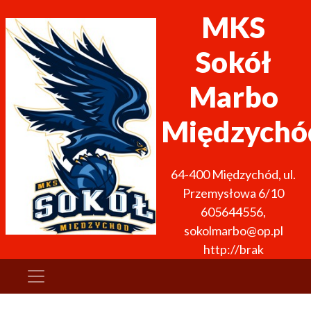
MKS
Sokół
Marbo
Międzychó
64-400
Międzychód
,
ul.
Przemysłowa 6/10
605644556
,
sokolmarbo@op.pl
http://brak