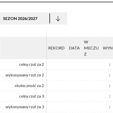
SEZON 2026/2027
W
W
REKORD
REKORD
DATA
DATA
MECZU
MECZU
WYN
WYN
Z
Z
celny rzut za 2
celny rzut za 2
:
:
wykonywany rzut za 2
wykonywany rzut za 2
:
:
skuteczność za 2
skuteczność za 2
:
:
celny rzut za 3
celny rzut za 3
:
:
wykonywany rzut za 3
wykonywany rzut za 3
:
: