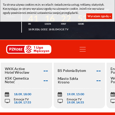
Ta strona używa cookies m.in. w celach: świadczenia usług, reklamy, statystyk.
Korzystając ze strony wyrażasz zgodę na używanie cookie. Jeżeli nie wyrażasz
WKK ACTIVE HOTEL WROCŁAW - KSK QEMETICA NOTEĆ INOWROCŁAW
zgody powinieneś zmienić ustawienia swojej przeglądarki.
41
16
22
52
Wyrażam zgodę »
18.09.2026, GODZ. 18:00, EMOCJE TV
--
--
WKK Active
En
BS Polonia Bytom
Hotel Wrocław
Po
--
--
KSK Qemetica
We
Miasto Szkła
Noteć
Po
Krosno
Inowrocław
Op
18.09, 18:00
19.09, 15:00
Emocje TV
Emocje TV
18.09, 17:55
19.09, 14:55