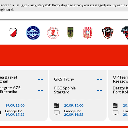
iadczenia usług, reklamy, statystyk. Korzystając ze strony wyrażasz zgodę na używanie c
WKK ACTIVE HOTEL WROCŁAW - KSK QEMETICA NOTEĆ IN
eglądarki.
--
--
ea Basket
OPTeam
GKS Tychy
znań
Rzeszó
--
--
egree AZS
PGE Spójnia
Datzzy 
litechnika
Stargard
Port Ko
olska
19.09, 18:00
20.09, 15:00
20.
Emocje TV
Emocje TV
Em
19.09, 17:55
20.09, 14:55
20.