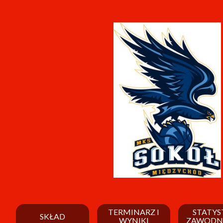
TERMINARZ I
STATYS
SKŁAD
WYNIKI
ZAWODN