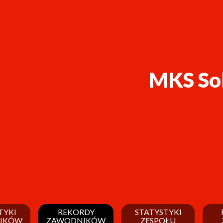
MKS So
TYKI
REKORDY
STATYSTYKI
IKÓW
ZAWODNIKÓW
ZESPOŁU