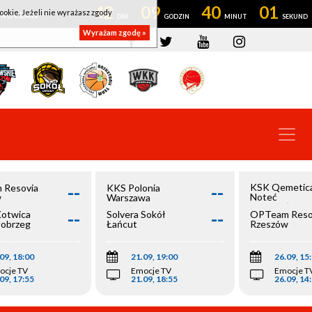
42
09
40
01
ookie. Jeżeli nie wyrażasz zgody
OWROCŁAW
Wyrażam zgodę »
--
--
KSK Qemetic
 Resovia
KKS Polonia
Noteć
w
Warszawa
Inowrocław
--
--
Kotwica
Solvera Sokół
OPTeam Reso
łobrzeg
Łańcut
Rzeszów
09, 18:00
21.09, 19:00
26.09, 15
ocje TV
Emocje TV
Emocje T
09, 17:55
21.09, 18:55
26.09, 14