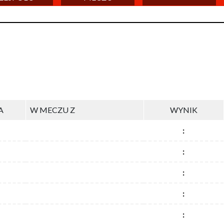
A
W MECZU Z
WYNIK
:
:
:
:
: