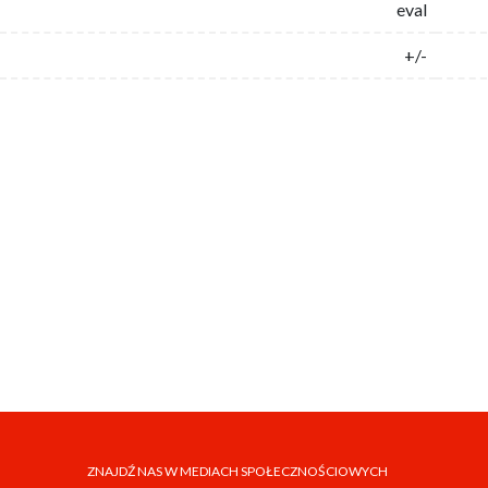
eval
+/-
ZNAJDŹ NAS W MEDIACH SPOŁECZNOŚCIOWYCH