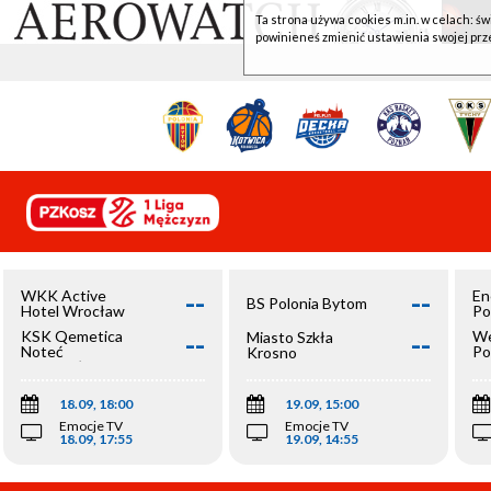
Ta strona używa cookies m.in. w celach: św
powinieneś zmienić ustawienia swojej prz
--
--
WKK Active
En
BS Polonia Bytom
Hotel Wrocław
Po
--
--
KSK Qemetica
We
Miasto Szkła
Noteć
Po
Krosno
Inowrocław
Op
18.09, 18:00
19.09, 15:00
Emocje TV
Emocje TV
18.09, 17:55
19.09, 14:55