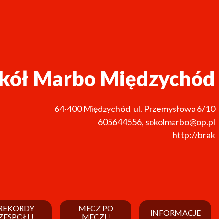
kół Marbo Międzychód
64-400
Międzychód
,
ul. Przemysłowa 6/10
605644556
,
sokolmarbo@op.pl
http://brak
REKORDY
MECZ PO
INFORMACJE
ZESPOŁU
MECZU