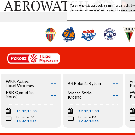
Ta strona używa cookies m.in. w celach: św
powinieneś zmienić ustawienia swojej prz
--
--
WKK Active
En
BS Polonia Bytom
Hotel Wrocław
Po
--
--
KSK Qemetica
We
Miasto Szkła
Noteć
Po
Krosno
Inowrocław
Op
18.09, 18:00
19.09, 15:00
Emocje TV
Emocje TV
18.09, 17:55
19.09, 14:55