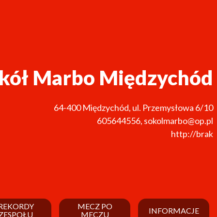
kół Marbo Międzychód
64-400
Międzychód
,
ul. Przemysłowa 6/10
605644556
,
sokolmarbo@op.pl
http://brak
REKORDY
MECZ PO
INFORMACJE
ZESPOŁU
MECZU