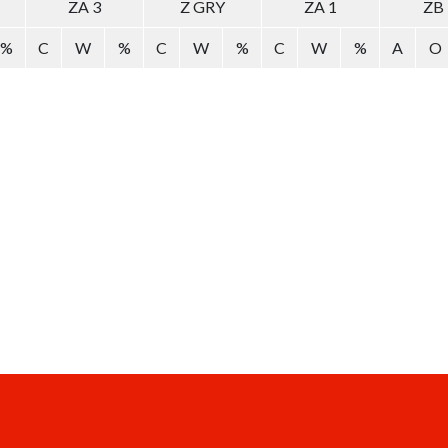
ZA 3
Z GRY
ZA 1
ZB
%
C
W
%
C
W
%
C
W
%
A
O