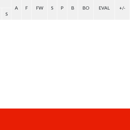
A
F
FW
S
P
B
BO
EVAL
+/-
S