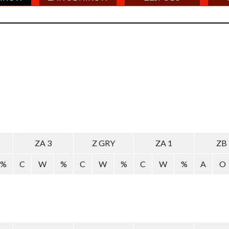
ZA 3
Z GRY
ZA 1
ZB
%
C
W
%
C
W
%
C
W
%
A
O