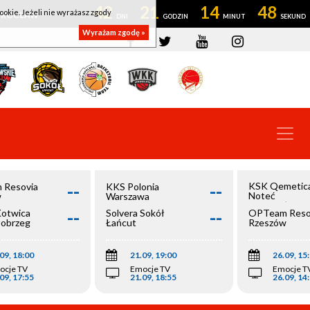
42
21
14
48
ookie. Jeżeli nie wyrażasz zgody
OWROCŁAW
Wyrażam zgodę »
--
--
KSK Qemetic
 Resovia
KKS Polonia
Noteć
w
Warszawa
Inowrocław
--
--
Kotwica
Solvera Sokół
OPTeam Reso
łobrzeg
Łańcut
Rzeszów
09, 18:00
21.09, 19:00
26.09, 15
ocje TV
Emocje TV
Emocje T
09, 17:55
21.09, 18:55
26.09, 14