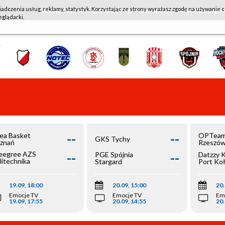
iadczenia usług, reklamy, statystyk. Korzystając ze strony wyrażasz zgodę na używanie c
WKK ACTIVE HOTEL WROCŁAW - KSK QEMETICA NOTEĆ IN
eglądarki.
--
--
ea Basket
OPTeam
GKS Tychy
znań
Rzeszó
--
--
egree AZS
PGE Spójnia
Datzzy 
litechnika
Stargard
Port Ko
olska
19.09, 18:00
20.09, 15:00
20.
Emocje TV
Emocje TV
Em
19.09, 17:55
20.09, 14:55
20.