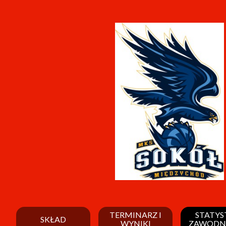
TERMINARZ I
STATYS
SKŁAD
WYNIKI
ZAWODN