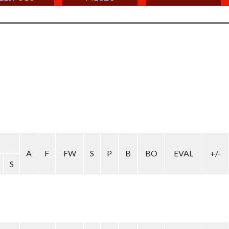
A
F
FW
S
P
B
BO
EVAL
+/-
S