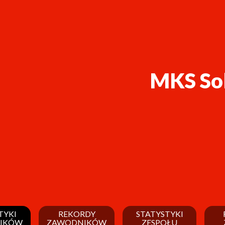
MKS So
TYKI
REKORDY
STATYSTYKI
IKÓW
ZAWODNIKÓW
ZESPOŁU