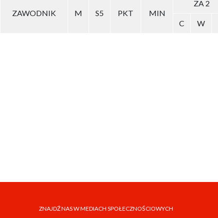
ZA 2
ZAWODNIK
M
S5
PKT
MIN
C
W
ZNAJDŹ NAS W MEDIACH SPOŁECZNOŚCIOWYCH