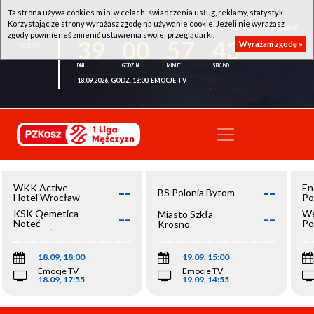
Ta strona używa cookies m.in. w celach: świadczenia usług, reklamy, statystyk.
Korzystając ze strony wyrażasz zgodę na używanie cookie. Jeżeli nie wyrażasz
WKK ACTIVE HOTEL WROCŁAW - KSK QEMETICA NOTEĆ INOWROCŁAW
zgody powinieneś zmienić ustawienia swojej przeglądarki.
39
00
57
42
Wyrażam zgodę »
18.09.2026, GODZ. 18:00, EMOCJE TV
--
--
WKK Active
En
BS Polonia Bytom
Hotel Wrocław
Po
--
--
KSK Qemetica
We
Miasto Szkła
Noteć
Po
Krosno
Inowrocław
Op
18.09, 18:00
19.09, 15:00
Emocje TV
Emocje TV
18.09, 17:55
19.09, 14:55