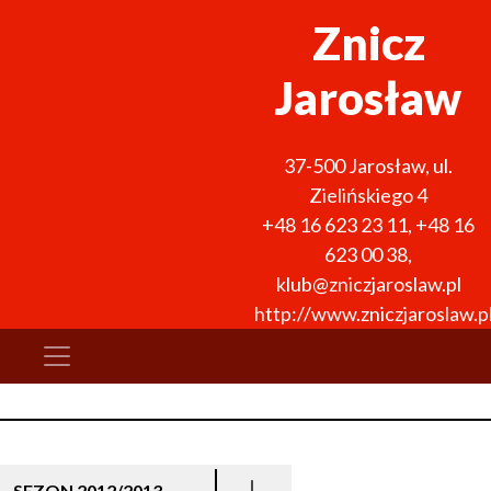
Znicz
Jarosław
37-500
Jarosław
,
ul.
Zielińskiego 4
+48 16 623 23 11
,
+48 16
623 00 38
,
klub@zniczjaroslaw.pl
http://www.zniczjaroslaw.p
SEZON 2012/2013