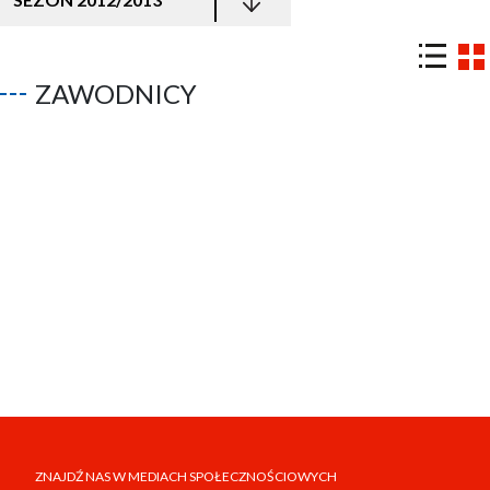
ZAWODNICY
ZNAJDŹ NAS W MEDIACH SPOŁECZNOŚCIOWYCH