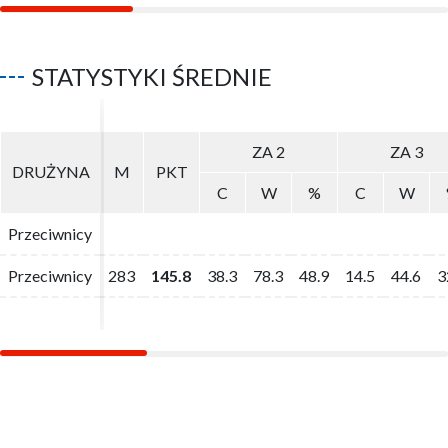
STATYSTYKI ŚREDNIE
ZA 2
ZA 2
ZA 3
ZA 3
DRUŻYNA
DRUŻYNA
M
M
PKT
PKT
C
C
W
W
%
%
C
C
W
W
Przeciwnicy
Przeciwnicy
Przeciwnicy
Przeciwnicy
283
283
145.8
145.8
38.3
38.3
78.3
78.3
48.9
48.9
14.5
14.5
44.6
44.6
3
3