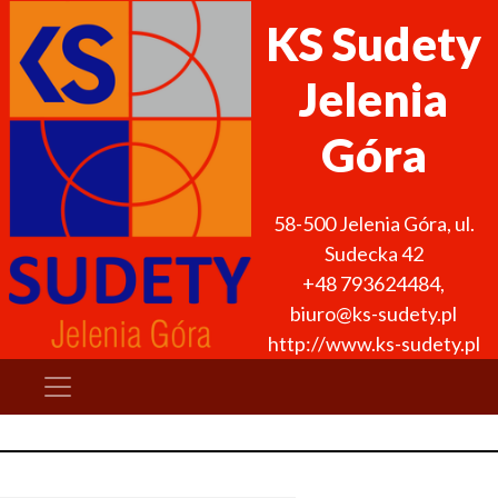
KS Sudety
Jelenia
Góra
58-500
Jelenia Góra
,
ul.
Sudecka 42
+48 793624484
,
biuro@ks-sudety.pl
http://www.ks-sudety.pl