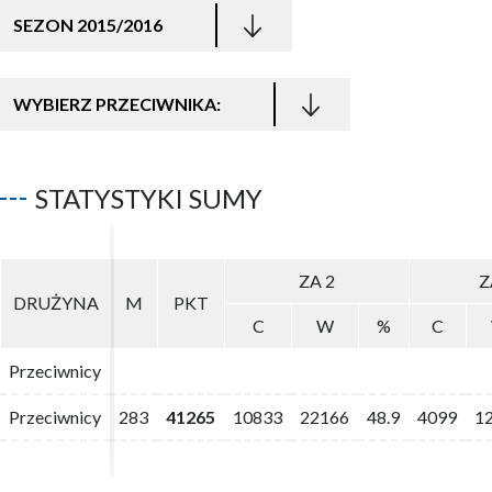
SEZON 2015/2016
WYBIERZ PRZECIWNIKA:
STATYSTYKI SUMY
ZA 2
ZA 2
Z
Z
DRUŻYNA
DRUŻYNA
M
M
PKT
PKT
C
C
W
W
%
%
C
C
Przeciwnicy
Przeciwnicy
Przeciwnicy
Przeciwnicy
283
283
41265
41265
10833
10833
22166
22166
48.9
48.9
4099
4099
1
1