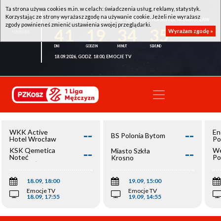
Ta strona używa cookies m.in. w celach: świadczenia usług, reklamy, statystyk.
Korzystając ze strony wyrażasz zgodę na używanie cookie. Jeżeli nie wyrażasz
WKK ACTIVE HOTEL WROCŁAW - KSK QEMETICA NOTEĆ INOWROCŁAW
zgody powinieneś zmienić ustawienia swojej przeglądarki.
41
19
34
35
Wyrażam zgodę »
18.09.2026, GODZ. 18:00, EMOCJE TV
--
--
WKK Active
En
BS Polonia Bytom
Hotel Wrocław
Po
--
--
KSK Qemetica
We
Miasto Szkła
Noteć
Po
Krosno
Inowrocław
Op
18.09, 18:00
19.09, 15:00
Emocje TV
Emocje TV
18.09, 17:55
19.09, 14:55