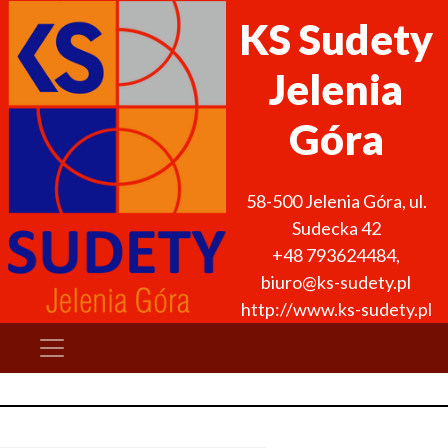
KS Sudety
Jelenia
Góra
58-500
Jelenia Góra
,
ul.
Sudecka 42
+48 793624484
,
biuro@ks-sudety.pl
http://www.ks-sudety.pl