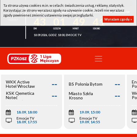
Ta strona używa cookies m.in. w celach: świadczenia usług, reklamy, statystyk.
Korzystając ze strony wyrażasz zgodę na używanie cookie. Jeżeli nie wyrażasz
WKK ACTIVE HOTEL WROCŁAW - KSK QEMETICA NOTEĆ INOWROCŁAW
zgody powinieneś zmienić ustawienia swojej przeglądarki.
43
01
49
41
Wyrażam zgodę »
18.09.2026, GODZ. 18:00, EMOCJE TV
--
--
WKK Active
En
BS Polonia Bytom
Hotel Wrocław
Po
--
--
KSK Qemetica
We
Miasto Szkła
Noteć
Po
Krosno
Inowrocław
Op
18.09, 18:00
19.09, 15:00
Emocje TV
Emocje TV
18.09, 17:55
19.09, 14:55