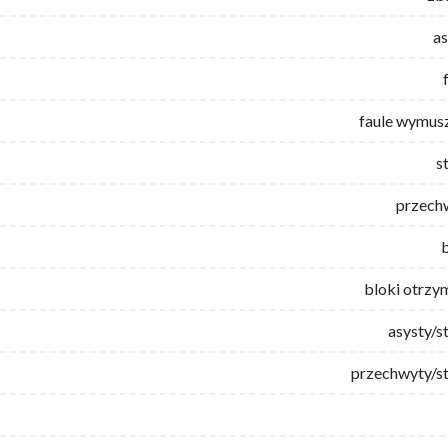
as
faule wymus
s
przech
bloki otrzy
asysty/s
przechwyty/st