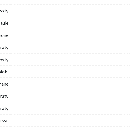
ysty
faule
zone
traty
wyty
bloki
mane
traty
raty
eval