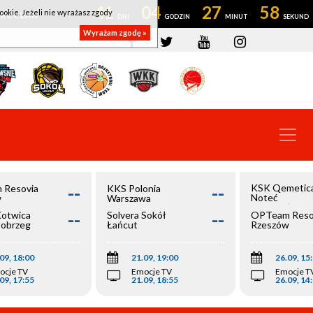
41
04
27
57
ookie. Jeżeli nie wyrażasz zgody
OWROCŁAW
Wyrażam zgodę »
--
--
KSK Qemetic
 Resovia
KKS Polonia
Noteć
w
Warszawa
Inowrocław
--
--
Kotwica
Solvera Sokół
OPTeam Reso
łobrzeg
Łańcut
Rzeszów
09, 18:00
21.09, 19:00
26.09, 15
ocje TV
Emocje TV
Emocje T
09, 17:55
21.09, 18:55
26.09, 14