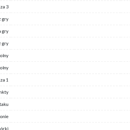
za 3
z gry
 gry
z gry
wolny
olny
za 1
nkty
ataku
ronie
iórki