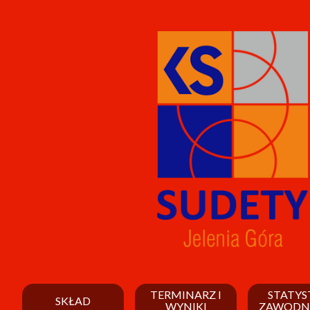
TERMINARZ I
STATYS
SKŁAD
WYNIKI
ZAWODN