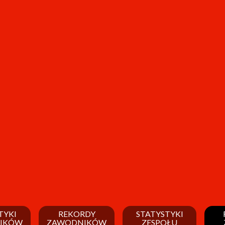
TYKI
REKORDY
STATYSTYKI
IKÓW
ZAWODNIKÓW
ZESPOŁU