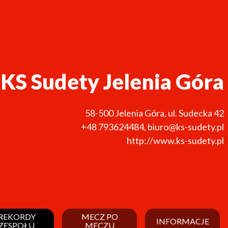
KS Sudety Jelenia Góra
58-500
Jelenia Góra
,
ul. Sudecka 42
+48 793624484
,
biuro@ks-sudety.pl
http://www.ks-sudety.pl
REKORDY
MECZ PO
INFORMACJE
ZESPOŁU
MECZU