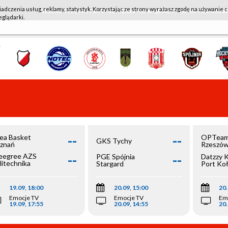
iadczenia usług, reklamy, statystyk. Korzystając ze strony wyrażasz zgodę na używanie c
WKK ACTIVE HOTEL WROCŁAW - KSK QEMETICA NOTEĆ IN
eglądarki.
--
--
ea Basket
OPTeam
GKS Tychy
znań
Rzeszó
--
--
egree AZS
PGE Spójnia
Datzzy 
litechnika
Stargard
Port Ko
olska
19.09, 18:00
20.09, 15:00
20.
Emocje TV
Emocje TV
Em
19.09, 17:55
20.09, 14:55
20.