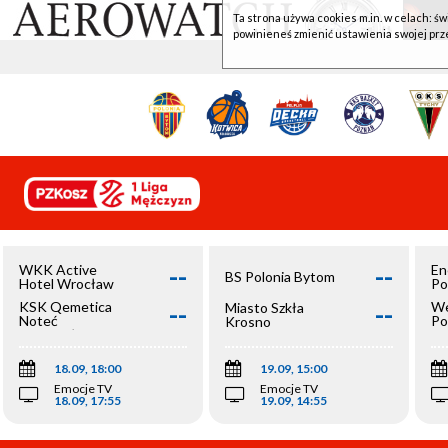
Ta strona używa cookies m.in. w celach: św
powinieneś zmienić ustawienia swojej prz
--
--
WKK Active
En
BS Polonia Bytom
Hotel Wrocław
Po
--
--
KSK Qemetica
We
Miasto Szkła
Noteć
Po
Krosno
Inowrocław
Op
18.09, 18:00
19.09, 15:00
Emocje TV
Emocje TV
18.09, 17:55
19.09, 14:55