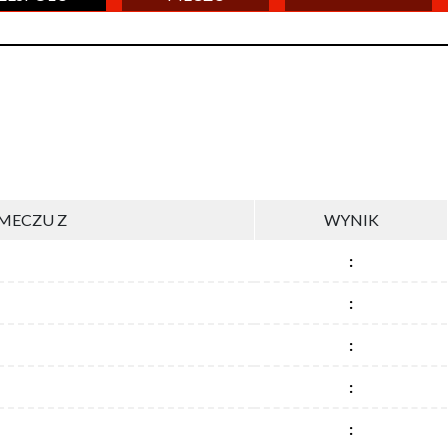
MECZU Z
WYNIK
:
:
:
:
: