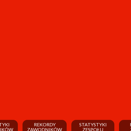
TYKI
REKORDY
STATYSTYKI
IKÓW
ZAWODNIKÓW
ZESPOŁU