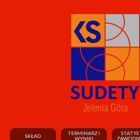
TERMINARZ I
STATYS
SKŁAD
WYNIKI
ZAWODN