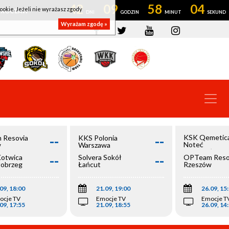
42
09
58
04
ookie. Jeżeli nie wyrażasz zgody
OWROCŁAW
Wyrażam zgodę »
--
--
KSK Qemetic
 Resovia
KKS Polonia
Noteć
w
Warszawa
Inowrocław
--
--
Kotwica
Solvera Sokół
OPTeam Reso
łobrzeg
Łańcut
Rzeszów
09, 18:00
21.09, 19:00
26.09, 15
ocje TV
Emocje TV
Emocje T
09, 17:55
21.09, 18:55
26.09, 14