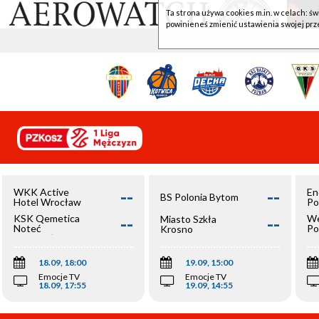
Ta strona używa cookies m.in. w celach: św
powinieneś zmienić ustawienia swojej prz
--
--
WKK Active
En
BS Polonia Bytom
Hotel Wrocław
Po
--
--
KSK Qemetica
We
Miasto Szkła
Noteć
Po
Krosno
Inowrocław
Op
18.09, 18:00
19.09, 15:00
Emocje TV
Emocje TV
18.09, 17:55
19.09, 14:55