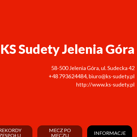
KS Sudety Jelenia Góra
58-500
Jelenia Góra
,
ul. Sudecka 42
+48 793624484
,
biuro@ks-sudety.pl
http://www.ks-sudety.pl
REKORDY
MECZ PO
INFORMACJE
ZESPOŁU
MECZU