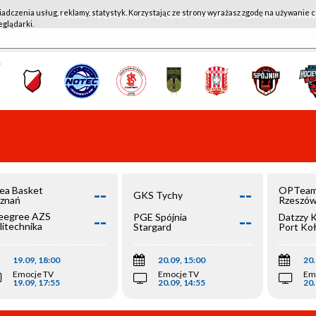
iadczenia usług, reklamy, statystyk. Korzystając ze strony wyrażasz zgodę na używanie c
WKK ACTIVE HOTEL WROCŁAW - KSK QEMETICA NOTEĆ IN
eglądarki.
--
--
ea Basket
OPTeam
GKS Tychy
znań
Rzeszó
--
--
egree AZS
PGE Spójnia
Datzzy 
litechnika
Stargard
Port Ko
olska
19.09, 18:00
20.09, 15:00
20.
Emocje TV
Emocje TV
Em
19.09, 17:55
20.09, 14:55
20.