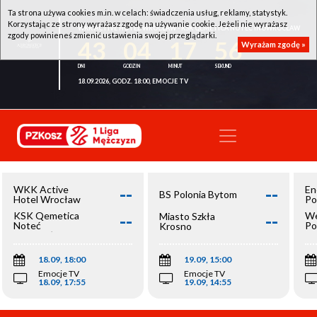
Ta strona używa cookies m.in. w celach: świadczenia usług, reklamy, statystyk.
Korzystając ze strony wyrażasz zgodę na używanie cookie. Jeżeli nie wyrażasz
WKK ACTIVE HOTEL WROCŁAW - KSK QEMETICA NOTEĆ INOWROCŁAW
zgody powinieneś zmienić ustawienia swojej przeglądarki.
43
04
17
56
Wyrażam zgodę »
18.09.2026, GODZ. 18:00, EMOCJE TV
--
--
WKK Active
En
BS Polonia Bytom
Hotel Wrocław
Po
--
--
KSK Qemetica
We
Miasto Szkła
Noteć
Po
Krosno
Inowrocław
Op
18.09, 18:00
19.09, 15:00
Emocje TV
Emocje TV
18.09, 17:55
19.09, 14:55