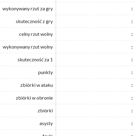
wykonywany rzut za gry
wykonywany rzut za gry
:
:
skuteczność z gry
skuteczność z gry
:
:
celny rzut wolny
celny rzut wolny
:
:
wykonywany rzut wolny
wykonywany rzut wolny
:
:
skuteczność za 1
skuteczność za 1
:
:
punkty
punkty
:
:
zbiórki w ataku
zbiórki w ataku
:
:
zbiórki w obronie
zbiórki w obronie
:
:
zbiórki
zbiórki
:
:
asysty
asysty
:
:
faule
faule
:
: