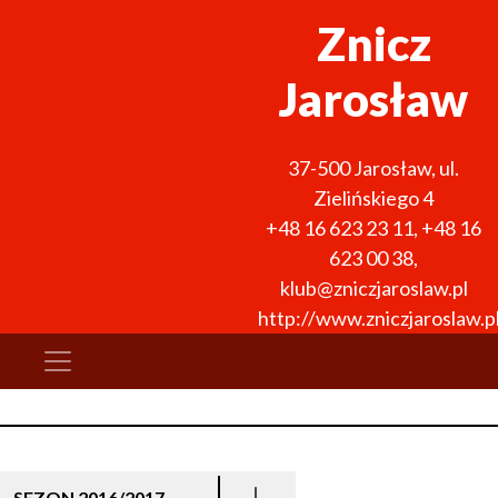
Znicz
Jarosław
37-500
Jarosław
,
ul.
Zielińskiego 4
+48 16 623 23 11
,
+48 16
623 00 38
,
klub@zniczjaroslaw.pl
http://www.zniczjaroslaw.p
SEZON 2016/2017