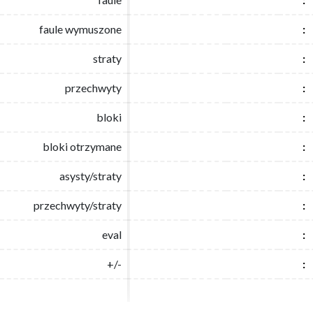
faule wymuszone
faule wymuszone
:
:
straty
straty
:
:
przechwyty
przechwyty
:
:
bloki
bloki
:
:
bloki otrzymane
bloki otrzymane
:
:
asysty/straty
asysty/straty
:
:
przechwyty/straty
przechwyty/straty
:
:
eval
eval
:
:
+/-
+/-
:
: