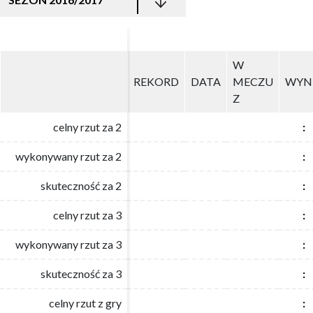
W
W
REKORD
REKORD
DATA
DATA
MECZU
MECZU
WYN
WYN
Z
Z
celny rzut za 2
celny rzut za 2
:
:
wykonywany rzut za 2
wykonywany rzut za 2
:
:
skuteczność za 2
skuteczność za 2
:
:
celny rzut za 3
celny rzut za 3
:
:
wykonywany rzut za 3
wykonywany rzut za 3
:
:
skuteczność za 3
skuteczność za 3
:
:
celny rzut z gry
celny rzut z gry
:
: