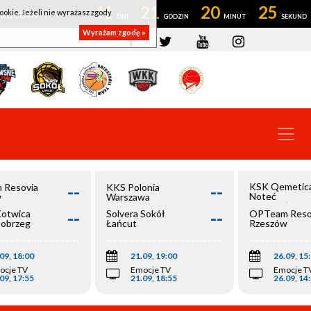
41
21
20
25
ookie. Jeżeli nie wyrażasz zgody
OWROCŁAW
Wyrażam zgodę »
--
--
KSK Qemetic
 Resovia
KKS Polonia
Noteć
w
Warszawa
Inowrocław
--
--
Kotwica
Solvera Sokół
OPTeam Reso
łobrzeg
Łańcut
Rzeszów
09, 18:00
21.09, 19:00
26.09, 15
ocje TV
Emocje TV
Emocje T
09, 17:55
21.09, 18:55
26.09, 14