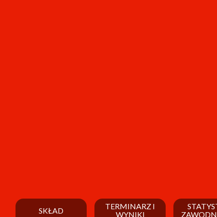
TERMINARZ I
STATYS
SKŁAD
WYNIKI
ZAWODN