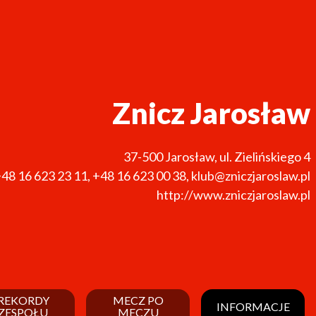
Znicz Jarosław
37-500
Jarosław
,
ul. Zielińskiego 4
48 16 623 23 11
,
+48 16 623 00 38
,
klub@zniczjaroslaw.pl
http://www.zniczjaroslaw.pl
REKORDY
MECZ PO
INFORMACJE
ZESPOŁU
MECZU