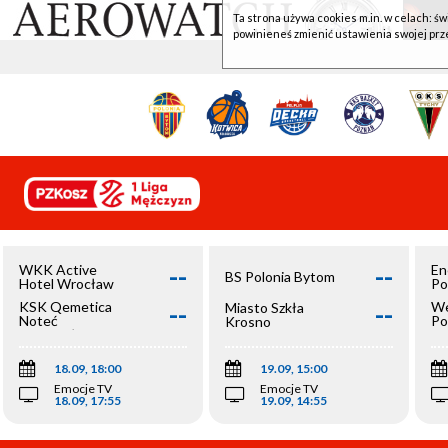
Ta strona używa cookies m.in. w celach: św
powinieneś zmienić ustawienia swojej prz
--
--
WKK Active
En
BS Polonia Bytom
Hotel Wrocław
Po
--
--
KSK Qemetica
We
Miasto Szkła
Noteć
Po
Krosno
Inowrocław
Op
18.09, 18:00
19.09, 15:00
Emocje TV
Emocje TV
18.09, 17:55
19.09, 14:55