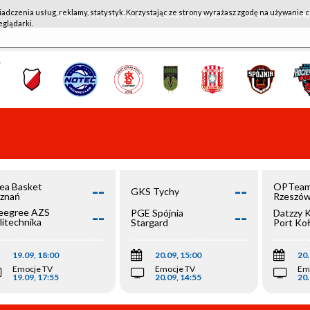
iadczenia usług, reklamy, statystyk. Korzystając ze strony wyrażasz zgodę na używanie c
WKK ACTIVE HOTEL WROCŁAW - KSK QEMETICA NOTEĆ IN
eglądarki.
--
--
ea Basket
OPTeam
GKS Tychy
znań
Rzeszó
--
--
egree AZS
PGE Spójnia
Datzzy 
litechnika
Stargard
Port Ko
olska
19.09, 18:00
20.09, 15:00
20.
Emocje TV
Emocje TV
Em
19.09, 17:55
20.09, 14:55
20.