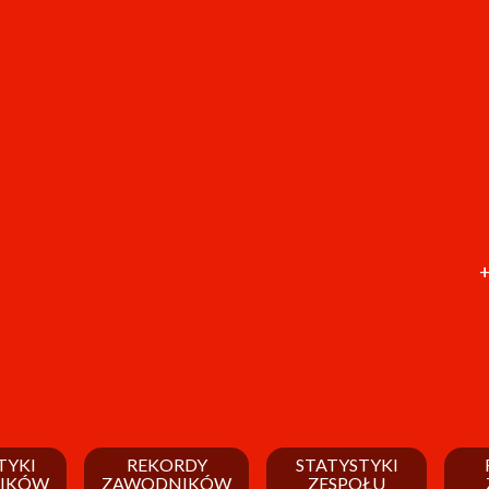
+
TYKI
REKORDY
STATYSTYKI
IKÓW
ZAWODNIKÓW
ZESPOŁU