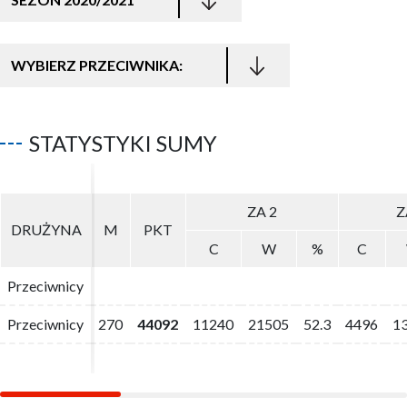
WYBIERZ PRZECIWNIKA:
STATYSTYKI SUMY
ZA 2
ZA 2
Z
Z
DRUŻYNA
DRUŻYNA
M
M
PKT
PKT
C
C
W
W
%
%
C
C
Przeciwnicy
Przeciwnicy
Przeciwnicy
Przeciwnicy
270
270
44092
44092
11240
11240
21505
21505
52.3
52.3
4496
4496
1
1