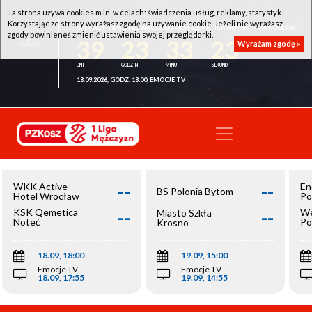
Ta strona używa cookies m.in. w celach: świadczenia usług, reklamy, statystyk.
Korzystając ze strony wyrażasz zgodę na używanie cookie. Jeżeli nie wyrażasz
WKK ACTIVE HOTEL WROCŁAW - KSK QEMETICA NOTEĆ INOWROCŁAW
zgody powinieneś zmienić ustawienia swojej przeglądarki.
39
23
33
23
Wyrażam zgodę »
18.09.2026, GODZ. 18:00, EMOCJE TV
--
--
WKK Active
En
BS Polonia Bytom
Hotel Wrocław
Po
--
--
KSK Qemetica
We
Miasto Szkła
Noteć
Po
Krosno
Inowrocław
Op
18.09, 18:00
19.09, 15:00
Emocje TV
Emocje TV
18.09, 17:55
19.09, 14:55