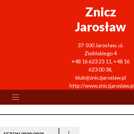
Znicz
Jarosław
37-500
Jarosław
,
ul.
Zielińskiego 4
+48 16 623 23 11
,
+48 16
623 00 38
,
klub@zniczjaroslaw.pl
http://www.zniczjaroslaw.p
SEZON 2020/2021