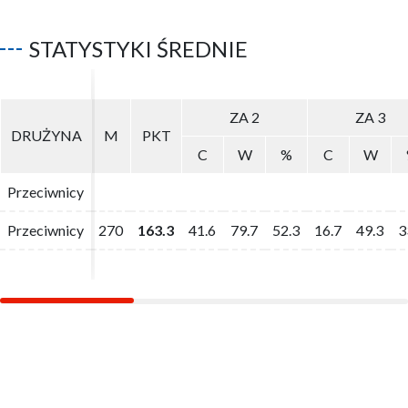
STATYSTYKI ŚREDNIE
ZA 2
ZA 2
ZA 3
ZA 3
DRUŻYNA
DRUŻYNA
M
M
PKT
PKT
C
C
W
W
%
%
C
C
W
W
Przeciwnicy
Przeciwnicy
Przeciwnicy
Przeciwnicy
270
270
163.3
163.3
41.6
41.6
79.7
79.7
52.3
52.3
16.7
16.7
49.3
49.3
3
3