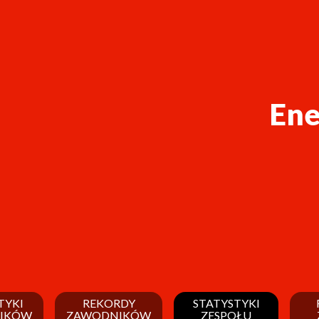
Ene
TYKI
REKORDY
STATYSTYKI
IKÓW
ZAWODNIKÓW
ZESPOŁU