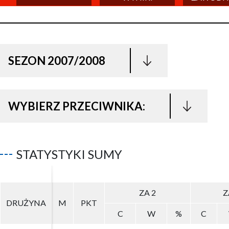
SEZON 2007/2008
WYBIERZ PRZECIWNIKA:
STATYSTYKI SUMY
ZA 2
ZA 2
Z
Z
DRUŻYNA
DRUŻYNA
M
M
PKT
PKT
C
C
W
W
%
%
C
C