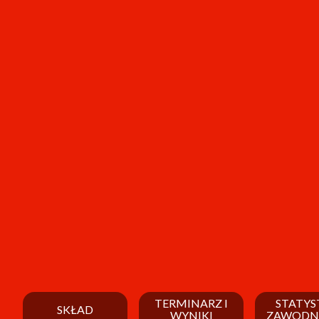
TERMINARZ I
STATYS
SKŁAD
WYNIKI
ZAWODN