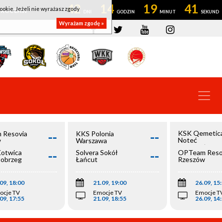
42
14
19
40
ookie. Jeżeli nie wyrażasz zgody
OWROCŁAW
Wyrażam zgodę »
--
--
KSK Qemetic
 Resovia
KKS Polonia
Noteć
w
Warszawa
Inowrocław
--
--
Kotwica
Solvera Sokół
OPTeam Reso
łobrzeg
Łańcut
Rzeszów
09, 18:00
21.09, 19:00
26.09, 15
ocje TV
Emocje TV
Emocje T
09, 17:55
21.09, 18:55
26.09, 14