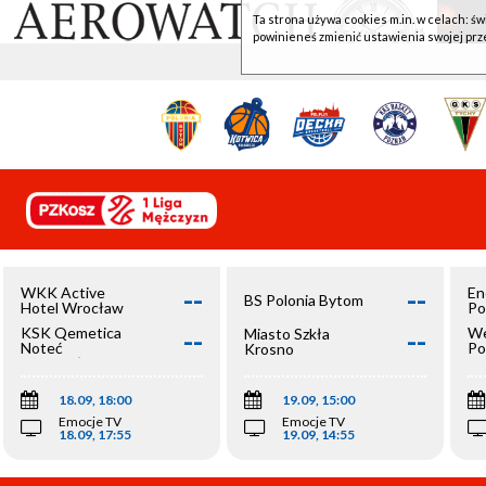
Ta strona używa cookies m.in. w celach: św
powinieneś zmienić ustawienia swojej prz
--
--
WKK Active
En
BS Polonia Bytom
Hotel Wrocław
Po
--
--
KSK Qemetica
We
Miasto Szkła
Noteć
Po
Krosno
Inowrocław
Op
18.09, 18:00
19.09, 15:00
Emocje TV
Emocje TV
18.09, 17:55
19.09, 14:55