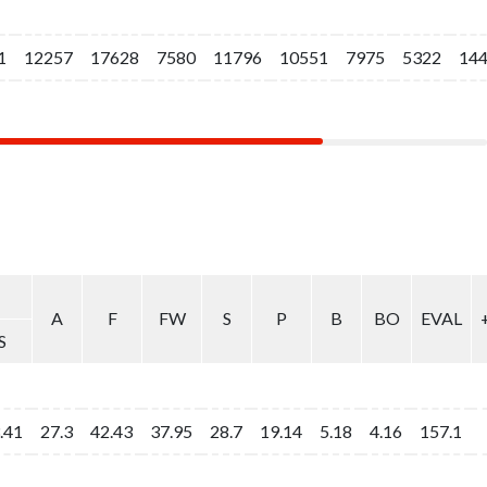
1
1
12257
12257
17628
17628
7580
7580
11796
11796
10551
10551
7975
7975
5322
5322
14
14
A
A
F
F
FW
FW
S
S
P
P
B
B
BO
BO
EVAL
EVAL
S
S
.41
.41
27.3
27.3
42.43
42.43
37.95
37.95
28.7
28.7
19.14
19.14
5.18
5.18
4.16
4.16
157.1
157.1