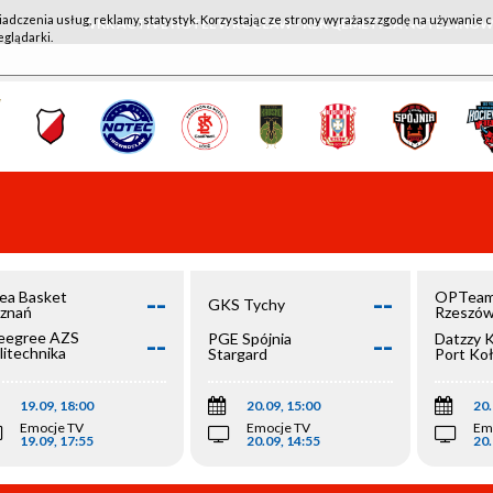
iadczenia usług, reklamy, statystyk. Korzystając ze strony wyrażasz zgodę na używanie c
WKK ACTIVE HOTEL WROCŁAW - KSK QEMETICA NOTEĆ IN
eglądarki.
--
--
ea Basket
OPTeam
GKS Tychy
znań
Rzeszó
--
--
egree AZS
PGE Spójnia
Datzzy 
litechnika
Stargard
Port Ko
olska
19.09, 18:00
20.09, 15:00
20.
Emocje TV
Emocje TV
Em
19.09, 17:55
20.09, 14:55
20.