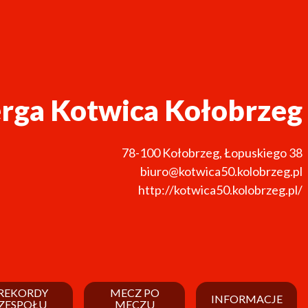
rga Kotwica Kołobrzeg
78-100
Kołobrzeg
,
Łopuskiego 38
biuro@kotwica50.kolobrzeg.pl
http://kotwica50.kolobrzeg.pl/
REKORDY
MECZ PO
INFORMACJE
ZESPOŁU
MECZU