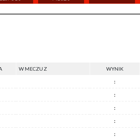
A
W MECZU Z
WYNIK
:
:
:
:
: