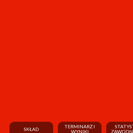
TERMINARZ I
STATYS
SKŁAD
WYNIKI
ZAWODN