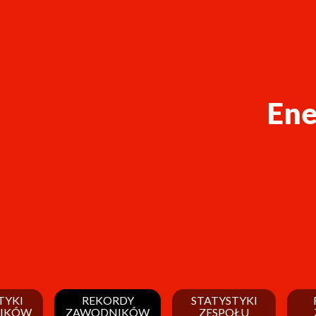
Ene
TYKI
REKORDY
STATYSTYKI
IKÓW
ZAWODNIKÓW
ZESPOŁU