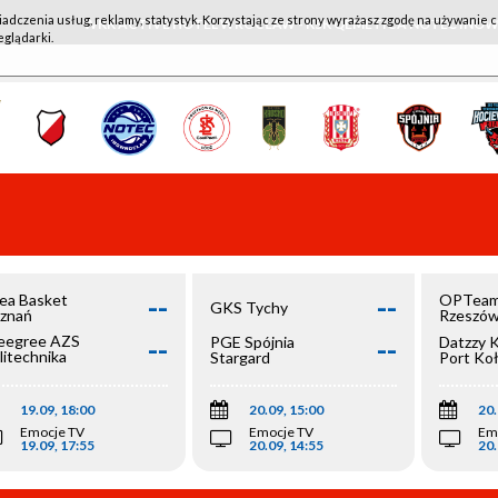
iadczenia usług, reklamy, statystyk. Korzystając ze strony wyrażasz zgodę na używanie c
WKK ACTIVE HOTEL WROCŁAW - KSK QEMETICA NOTEĆ IN
eglądarki.
--
--
ea Basket
OPTeam
GKS Tychy
znań
Rzeszó
--
--
egree AZS
PGE Spójnia
Datzzy 
litechnika
Stargard
Port Ko
olska
19.09, 18:00
20.09, 15:00
20.
Emocje TV
Emocje TV
Em
19.09, 17:55
20.09, 14:55
20.