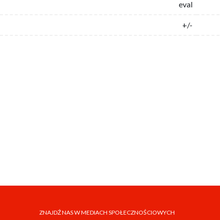
eval
+/-
ZNAJDŹ NAS W MEDIACH SPOŁECZNOŚCIOWYCH