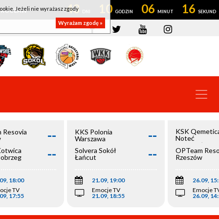
43
10
06
15
ookie. Jeżeli nie wyrażasz zgody
OWROCŁAW
Wyrażam zgodę »
--
--
KSK Qemetic
 Resovia
KKS Polonia
Noteć
w
Warszawa
Inowrocław
--
--
Kotwica
Solvera Sokół
OPTeam Reso
łobrzeg
Łańcut
Rzeszów
09, 18:00
21.09, 19:00
26.09, 15
ocje TV
Emocje TV
Emocje T
09, 17:55
21.09, 18:55
26.09, 14