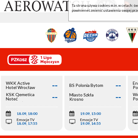
Ta strona używa cookies m.in. w celach: św
powinieneś zmienić ustawienia swojej prz
--
--
WKK Active
En
BS Polonia Bytom
Hotel Wrocław
Po
--
--
KSK Qemetica
We
Miasto Szkła
Noteć
Po
Krosno
Inowrocław
Op
18.09, 18:00
19.09, 15:00
Emocje TV
Emocje TV
18.09, 17:55
19.09, 14:55