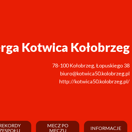
rga Kotwica Kołobrzeg
78-100
Kołobrzeg
,
Łopuskiego 38
biuro@kotwica50.kolobrzeg.pl
http://kotwica50.kolobrzeg.pl/
REKORDY
MECZ PO
INFORMACJE
ZESPOŁU
MECZU