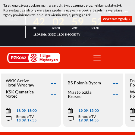
Ta strona używa cookies m.in. w celach: świadczenia usług, reklamy, statystyk.
Korzystając ze strony wyrażasz zgodę na używanie cookie. Jeżeli nie wyrażasz
WKK ACTIVE HOTEL WROCŁAW - KSK QEMETICA NOTEĆ INOWROCŁAW
zgody powinieneś zmienić ustawienia swojej przeglądarki.
42
02
59
52
Wyrażam zgodę »
18.09.2026, GODZ. 18:00, EMOCJE TV
--
--
WKK Active
En
BS Polonia Bytom
Hotel Wrocław
Po
--
--
KSK Qemetica
We
Miasto Szkła
Noteć
Po
Krosno
Inowrocław
Op
18.09, 18:00
19.09, 15:00
Emocje TV
Emocje TV
18.09, 17:55
19.09, 14:55