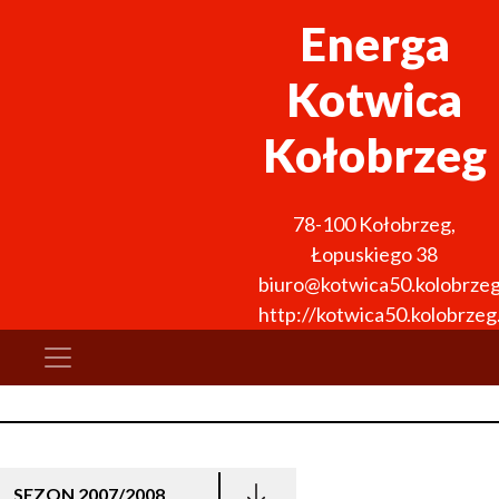
Energa
Kotwica
Kołobrzeg
78-100
Kołobrzeg
,
Łopuskiego 38
biuro@kotwica50.kolobrzeg
http://kotwica50.kolobrzeg.
SEZON 2007/2008