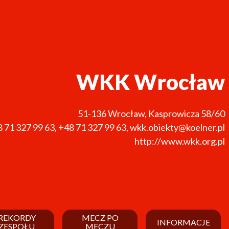
WKK Wrocław
51-136
Wrocław
,
Kasprowicza 58/60
 71 327 99 63
,
+48 71 327 99 63
,
wkk.obiekty@koelner.pl
http://www.wkk.org.pl
REKORDY
MECZ PO
INFORMACJE
ZESPOŁU
MECZU