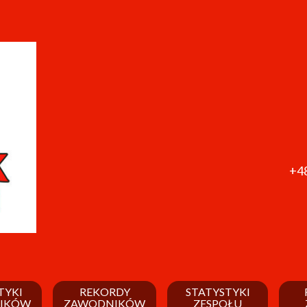
+48
TYKI
REKORDY
STATYSTYKI
IKÓW
ZAWODNIKÓW
ZESPOŁU