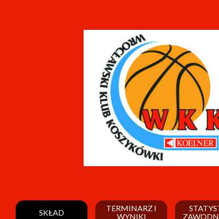
TERMINARZ I
STATYS
SKŁAD
WYNIKI
ZAWODN