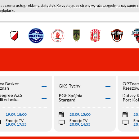
iadczenia usług, reklamy, statystyk. Korzystając ze strony wyrażasz zgodę na używanie c
WKK ACTIVE HOTEL WROCŁAW - KSK QEMETICA NOTEĆ IN
eglądarki.
--
--
ea Basket
OPTeam
GKS Tychy
znań
Rzeszó
--
--
egree AZS
PGE Spójnia
Datzzy 
litechnika
Stargard
Port Ko
olska
19.09, 18:00
20.09, 15:00
20.
Emocje TV
Emocje TV
Em
19.09, 17:55
20.09, 14:55
20.