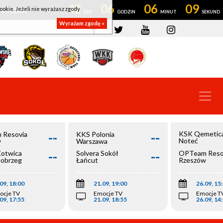
42
06
06
09
ookie. Jeżeli nie wyrażasz zgody
OWROCŁAW
Wyrażam zgodę »
--
--
KSK Qemetic
 Resovia
KKS Polonia
Noteć
w
Warszawa
Inowrocław
--
--
Kotwica
Solvera Sokół
OPTeam Reso
łobrzeg
Łańcut
Rzeszów
09, 18:00
21.09, 19:00
26.09, 15
ocje TV
Emocje TV
Emocje T
09, 17:55
21.09, 18:55
26.09, 14