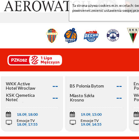
Ta strona używa cookies m.in. w celach: św
powinieneś zmienić ustawienia swojej prz
--
--
WKK Active
En
BS Polonia Bytom
Hotel Wrocław
Po
--
--
KSK Qemetica
We
Miasto Szkła
Noteć
Po
Krosno
Inowrocław
Op
18.09, 18:00
19.09, 15:00
Emocje TV
Emocje TV
18.09, 17:55
19.09, 14:55