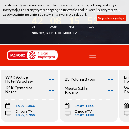
Ta strona używa cookies m.in. w celach: świadczenia usług, reklamy, statystyk.
Korzystając ze strony wyrażasz zgodę na używanie cookie. Jeżeli nie wyrażasz
WKK ACTIVE HOTEL WROCŁAW - KSK QEMETICA NOTEĆ INOWROCŁAW
zgody powinieneś zmienić ustawienia swojej przeglądarki.
42
08
15
52
Wyrażam zgodę »
18.09.2026, GODZ. 18:00, EMOCJE TV
--
--
WKK Active
En
BS Polonia Bytom
Hotel Wrocław
Po
--
--
KSK Qemetica
We
Miasto Szkła
Noteć
Po
Krosno
Inowrocław
Op
18.09, 18:00
19.09, 15:00
Emocje TV
Emocje TV
18.09, 17:55
19.09, 14:55