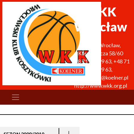
WKK
Wrocław
51-136
Wrocław
,
Kasprowicza 58/60
+48 71 327 99 63
,
+48 71
327 99 63
,
wkk.obiekty@koelner.pl
http://www.wkk.org.pl
SEZON 2009/2010