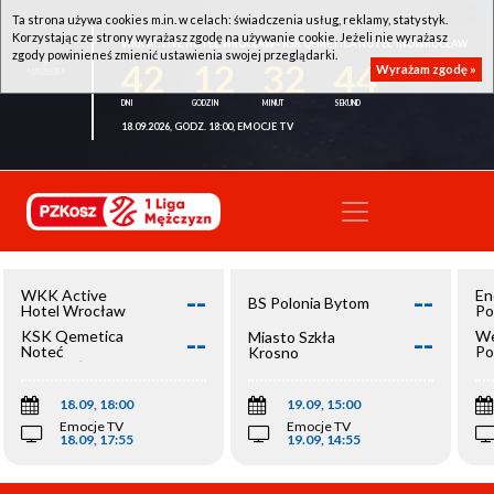
Ta strona używa cookies m.in. w celach: świadczenia usług, reklamy, statystyk.
Korzystając ze strony wyrażasz zgodę na używanie cookie. Jeżeli nie wyrażasz
WKK ACTIVE HOTEL WROCŁAW - KSK QEMETICA NOTEĆ INOWROCŁAW
zgody powinieneś zmienić ustawienia swojej przeglądarki.
42
12
32
44
Wyrażam zgodę »
18.09.2026, GODZ. 18:00, EMOCJE TV
--
--
WKK Active
En
BS Polonia Bytom
Hotel Wrocław
Po
--
--
KSK Qemetica
We
Miasto Szkła
Noteć
Po
Krosno
Inowrocław
Op
18.09, 18:00
19.09, 15:00
Emocje TV
Emocje TV
18.09, 17:55
19.09, 14:55