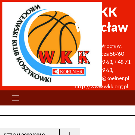
WKK
Wrocław
51-136
Wrocław
,
Kasprowicza 58/60
+48 71 327 99 63
,
+48 71
327 99 63
,
wkk.obiekty@koelner.pl
http://www.wkk.org.pl
SEZON 2009/2010