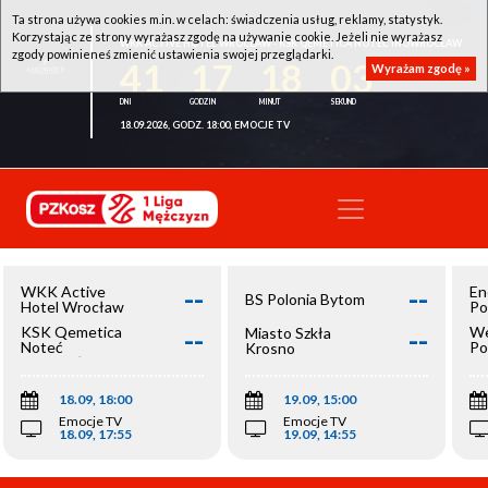
Ta strona używa cookies m.in. w celach: świadczenia usług, reklamy, statystyk.
Korzystając ze strony wyrażasz zgodę na używanie cookie. Jeżeli nie wyrażasz
WKK ACTIVE HOTEL WROCŁAW - KSK QEMETICA NOTEĆ INOWROCŁAW
zgody powinieneś zmienić ustawienia swojej przeglądarki.
41
17
18
02
Wyrażam zgodę »
18.09.2026, GODZ. 18:00, EMOCJE TV
--
--
WKK Active
En
BS Polonia Bytom
Hotel Wrocław
Po
--
--
KSK Qemetica
We
Miasto Szkła
Noteć
Po
Krosno
Inowrocław
Op
18.09, 18:00
19.09, 15:00
Emocje TV
Emocje TV
18.09, 17:55
19.09, 14:55