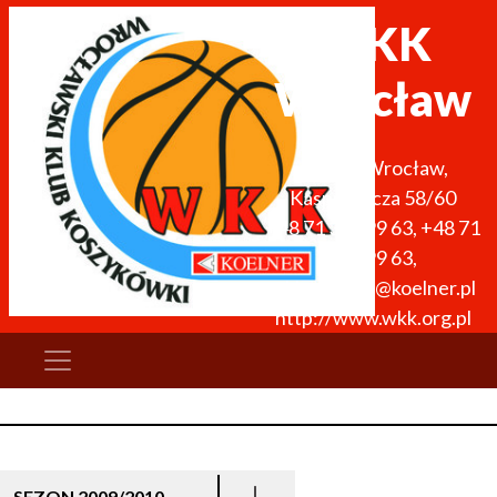
WKK
Wrocław
51-136
Wrocław
,
Kasprowicza 58/60
+48 71 327 99 63
,
+48 71
327 99 63
,
wkk.obiekty@koelner.pl
http://www.wkk.org.pl
SEZON 2009/2010