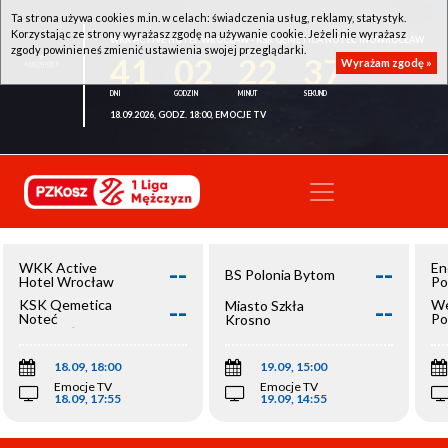
Ta strona używa cookies m.in. w celach: świadczenia usług, reklamy, statystyk.
Korzystając ze strony wyrażasz zgodę na używanie cookie. Jeżeli nie wyrażasz
WKK ACTIVE HOTEL WROCŁAW - KSK QEMETICA NOTEĆ INOWROCŁAW
zgody powinieneś zmienić ustawienia swojej przeglądarki.
41
02
22
37
Wyrażam zgodę »
18.09.2026, GODZ. 18:00, EMOCJE TV
--
--
WKK Active
En
BS Polonia Bytom
Hotel Wrocław
Po
--
--
KSK Qemetica
We
Miasto Szkła
Noteć
Po
Krosno
Inowrocław
Op
18.09, 18:00
19.09, 15:00
Emocje TV
Emocje TV
18.09, 17:55
19.09, 14:55