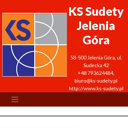
KS Sudety
Jelenia
Góra
58-500
Jelenia Góra
,
ul.
Sudecka 42
+48 793624484
,
biuro@ks-sudety.pl
http://www.ks-sudety.pl