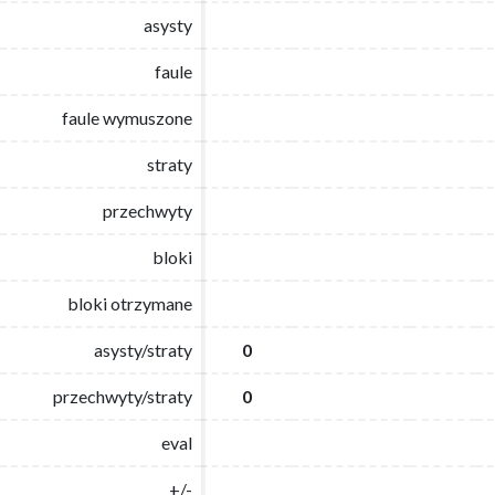
asysty
asysty
faule
faule
faule wymuszone
faule wymuszone
straty
straty
przechwyty
przechwyty
bloki
bloki
bloki otrzymane
bloki otrzymane
asysty/straty
asysty/straty
0
0
przechwyty/straty
przechwyty/straty
0
0
eval
eval
+/-
+/-