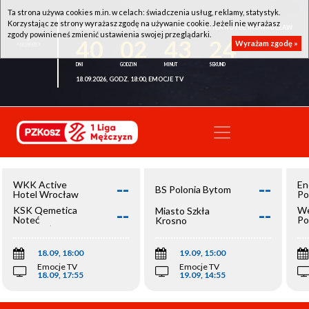
Ta strona używa cookies m.in. w celach: świadczenia usług, reklamy, statystyk.
Korzystając ze strony wyrażasz zgodę na używanie cookie. Jeżeli nie wyrażasz
WKK ACTIVE HOTEL WROCŁAW - KSK QEMETICA NOTEĆ INOWROCŁAW
zgody powinieneś zmienić ustawienia swojej przeglądarki.
40
02
43
23
Wyrażam zgodę »
18.09.2026, GODZ. 18:00, EMOCJE TV
--
--
WKK Active
En
BS Polonia Bytom
Hotel Wrocław
Po
--
--
KSK Qemetica
We
Miasto Szkła
Noteć
Po
Krosno
Inowrocław
Op
18.09, 18:00
19.09, 15:00
Emocje TV
Emocje TV
18.09, 17:55
19.09, 14:55