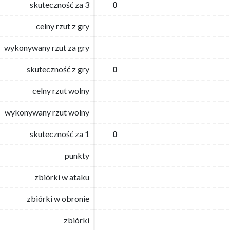
skuteczność za 3
skuteczność za 3
0
0
celny rzut z gry
celny rzut z gry
wykonywany rzut za gry
wykonywany rzut za gry
skuteczność z gry
skuteczność z gry
0
0
celny rzut wolny
celny rzut wolny
wykonywany rzut wolny
wykonywany rzut wolny
skuteczność za 1
skuteczność za 1
0
0
punkty
punkty
zbiórki w ataku
zbiórki w ataku
zbiórki w obronie
zbiórki w obronie
zbiórki
zbiórki