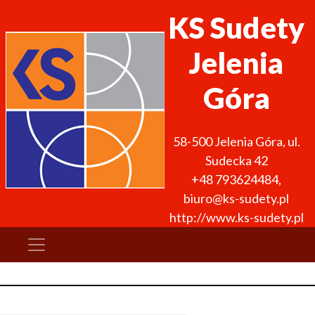
KS Sudety
Jelenia
Góra
58-500
Jelenia Góra
,
ul.
Sudecka 42
+48 793624484
,
biuro@ks-sudety.pl
http://www.ks-sudety.pl