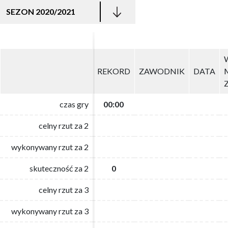
SEZON 2020/2021
REKORD
REKORD
ZAWODNIK
ZAWODNIK
DATA
DATA
czas gry
czas gry
00:00
00:00
celny rzut za 2
celny rzut za 2
wykonywany rzut za 2
wykonywany rzut za 2
skuteczność za 2
skuteczność za 2
0
0
celny rzut za 3
celny rzut za 3
wykonywany rzut za 3
wykonywany rzut za 3