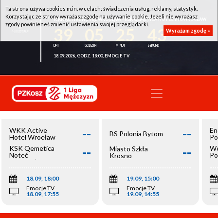
Ta strona używa cookies m.in. w celach: świadczenia usług, reklamy, statystyk.
Korzystając ze strony wyrażasz zgodę na używanie cookie. Jeżeli nie wyrażasz
WKK ACTIVE HOTEL WROCŁAW - KSK QEMETICA NOTEĆ INOWROCŁAW
zgody powinieneś zmienić ustawienia swojej przeglądarki.
39
05
25
43
Wyrażam zgodę »
18.09.2026, GODZ. 18:00, EMOCJE TV
--
--
WKK Active
En
BS Polonia Bytom
Hotel Wrocław
Po
--
--
KSK Qemetica
We
Miasto Szkła
Noteć
Po
Krosno
Inowrocław
Op
18.09, 18:00
19.09, 15:00
Emocje TV
Emocje TV
18.09, 17:55
19.09, 14:55