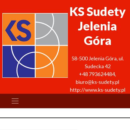
KS Sudety
Jelenia
Góra
58-500
Jelenia Góra
,
ul.
Sudecka 42
+48 793624484
,
biuro@ks-sudety.pl
http://www.ks-sudety.pl