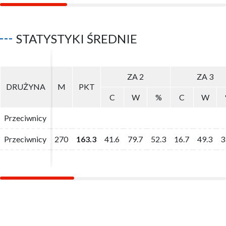
STATYSTYKI ŚREDNIE
ZA 2
ZA 2
ZA 3
ZA 3
DRUŻYNA
DRUŻYNA
M
M
PKT
PKT
C
C
W
W
%
%
C
C
W
W
Przeciwnicy
Przeciwnicy
Przeciwnicy
Przeciwnicy
270
270
163.3
163.3
41.6
41.6
79.7
79.7
52.3
52.3
16.7
16.7
49.3
49.3
3
3