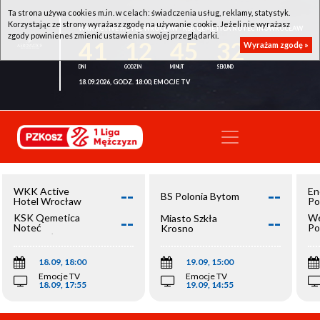
Ta strona używa cookies m.in. w celach: świadczenia usług, reklamy, statystyk.
Korzystając ze strony wyrażasz zgodę na używanie cookie. Jeżeli nie wyrażasz
WKK ACTIVE HOTEL WROCŁAW - KSK QEMETICA NOTEĆ INOWROCŁAW
zgody powinieneś zmienić ustawienia swojej przeglądarki.
41
12
45
32
Wyrażam zgodę »
18.09.2026, GODZ. 18:00, EMOCJE TV
--
--
WKK Active
En
BS Polonia Bytom
Hotel Wrocław
Po
--
--
KSK Qemetica
We
Miasto Szkła
Noteć
Po
Krosno
Inowrocław
Op
18.09, 18:00
19.09, 15:00
Emocje TV
Emocje TV
18.09, 17:55
19.09, 14:55