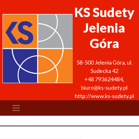
KS Sudety
Jelenia
Góra
58-500
Jelenia Góra
,
ul.
Sudecka 42
+48 793624484
,
biuro@ks-sudety.pl
http://www.ks-sudety.pl