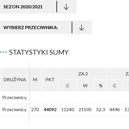
SEZON 2020/2021
WYBIERZ PRZECIWNIKA:
STATYSTYKI SUMY
ZA 2
ZA 2
Z
Z
DRUŻYNA
DRUŻYNA
M
M
PKT
PKT
C
C
W
W
%
%
C
C
Przeciwnicy
Przeciwnicy
Przeciwnicy
Przeciwnicy
270
270
44092
44092
11240
11240
21505
21505
52.3
52.3
4496
4496
1
1