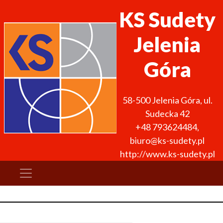
KS Sudety
Jelenia
Góra
58-500
Jelenia Góra
,
ul.
Sudecka 42
+48 793624484
,
biuro@ks-sudety.pl
http://www.ks-sudety.pl