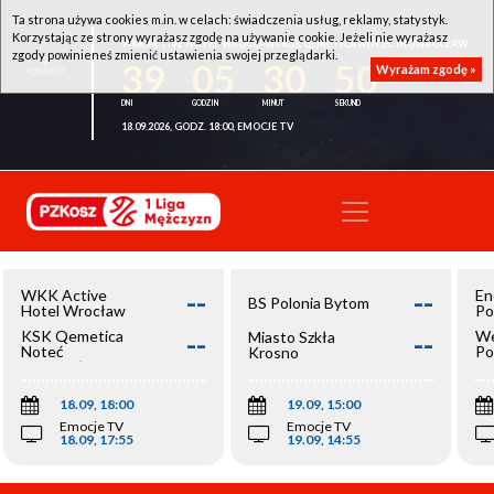
Ta strona używa cookies m.in. w celach: świadczenia usług, reklamy, statystyk.
Korzystając ze strony wyrażasz zgodę na używanie cookie. Jeżeli nie wyrażasz
WKK ACTIVE HOTEL WROCŁAW - KSK QEMETICA NOTEĆ INOWROCŁAW
zgody powinieneś zmienić ustawienia swojej przeglądarki.
39
05
30
50
Wyrażam zgodę »
18.09.2026, GODZ. 18:00, EMOCJE TV
--
--
WKK Active
En
BS Polonia Bytom
Hotel Wrocław
Po
--
--
KSK Qemetica
We
Miasto Szkła
Noteć
Po
Krosno
Inowrocław
Op
18.09, 18:00
19.09, 15:00
Emocje TV
Emocje TV
18.09, 17:55
19.09, 14:55