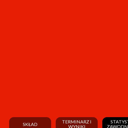
TERMINARZ I
STATYS
SKŁAD
WYNIKI
ZAWODN