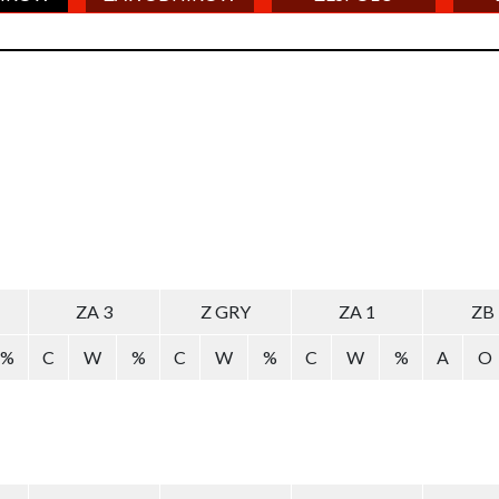
ZA 3
Z GRY
ZA 1
ZB
%
C
W
%
C
W
%
C
W
%
A
O