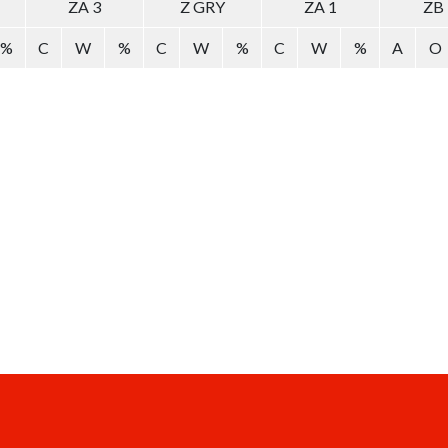
ZA 3
Z GRY
ZA 1
ZB
%
C
W
%
C
W
%
C
W
%
A
O