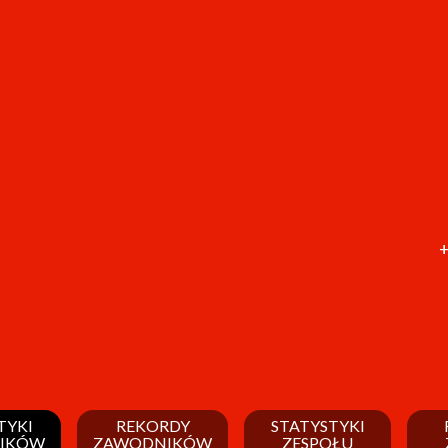
+
TYKI
REKORDY
STATYSTYKI
IKÓW
ZAWODNIKÓW
ZESPOŁU