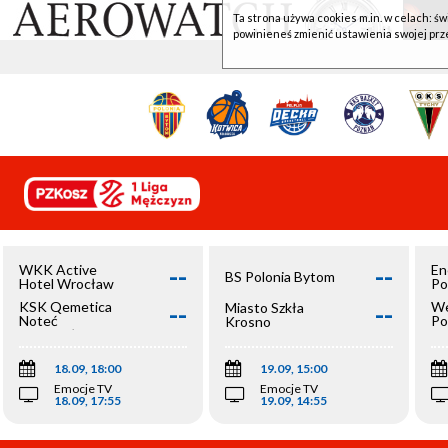
Ta strona używa cookies m.in. w celach: św
powinieneś zmienić ustawienia swojej prz
--
--
WKK Active
En
BS Polonia Bytom
Hotel Wrocław
Po
--
--
KSK Qemetica
We
Miasto Szkła
Noteć
Po
Krosno
Inowrocław
Op
18.09, 18:00
19.09, 15:00
Emocje TV
Emocje TV
18.09, 17:55
19.09, 14:55