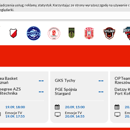
iadczenia usług, reklamy, statystyk. Korzystając ze strony wyrażasz zgodę na używanie c
WKK ACTIVE HOTEL WROCŁAW - KSK QEMETICA NOTEĆ IN
eglądarki.
--
--
ea Basket
OPTeam
GKS Tychy
znań
Rzeszó
--
--
egree AZS
PGE Spójnia
Datzzy 
litechnika
Stargard
Port Ko
olska
19.09, 18:00
20.09, 15:00
20.
Emocje TV
Emocje TV
Em
19.09, 17:55
20.09, 14:55
20.