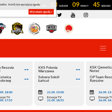
41
03
09
45
ookie. Jeżeli nie wyrażasz zgody
OWROCŁAW
Wyrażam zgodę »
--
--
KSK Qemetic
 Resovia
KKS Polonia
Noteć
w
Warszawa
Inowrocław
--
--
Kotwica
Solvera Sokół
OPTeam Reso
łobrzeg
Łańcut
Rzeszów
09, 18:00
21.09, 19:00
26.09, 15
ocje TV
Emocje TV
Emocje T
09, 17:55
21.09, 18:55
26.09, 14