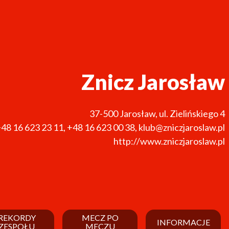
Znicz Jarosław
37-500
Jarosław
,
ul. Zielińskiego 4
48 16 623 23 11
,
+48 16 623 00 38
,
klub@zniczjaroslaw.pl
http://www.zniczjaroslaw.pl
REKORDY
MECZ PO
INFORMACJE
ZESPOŁU
MECZU