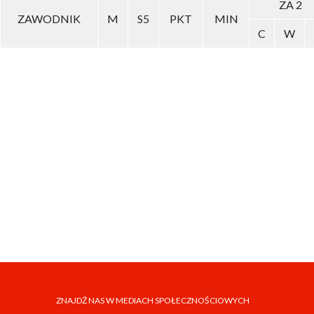
ZA 2
ZAWODNIK
M
S5
PKT
MIN
C
W
ZNAJDŹ NAS W MEDIACH SPOŁECZNOŚCIOWYCH