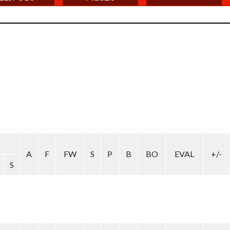
A
F
FW
S
P
B
BO
EVAL
+/-
S