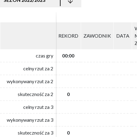
REKORD
REKORD
ZAWODNIK
ZAWODNIK
DATA
DATA
czas gry
czas gry
00:00
00:00
celny rzut za 2
celny rzut za 2
wykonywany rzut za 2
wykonywany rzut za 2
skuteczność za 2
skuteczność za 2
0
0
celny rzut za 3
celny rzut za 3
wykonywany rzut za 3
wykonywany rzut za 3
skuteczność za 3
skuteczność za 3
0
0