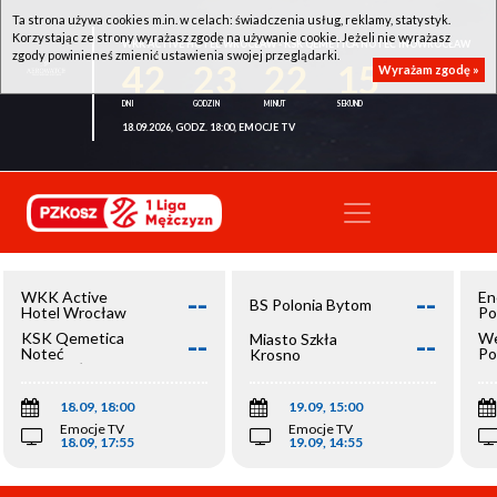
Ta strona używa cookies m.in. w celach: świadczenia usług, reklamy, statystyk.
Korzystając ze strony wyrażasz zgodę na używanie cookie. Jeżeli nie wyrażasz
WKK ACTIVE HOTEL WROCŁAW - KSK QEMETICA NOTEĆ INOWROCŁAW
zgody powinieneś zmienić ustawienia swojej przeglądarki.
42
23
22
15
Wyrażam zgodę »
18.09.2026, GODZ. 18:00, EMOCJE TV
--
--
WKK Active
En
BS Polonia Bytom
Hotel Wrocław
Po
--
--
KSK Qemetica
We
Miasto Szkła
Noteć
Po
Krosno
Inowrocław
Op
18.09, 18:00
19.09, 15:00
Emocje TV
Emocje TV
18.09, 17:55
19.09, 14:55