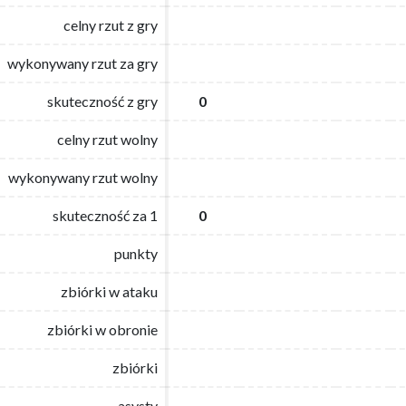
celny rzut z gry
celny rzut z gry
wykonywany rzut za gry
wykonywany rzut za gry
skuteczność z gry
skuteczność z gry
0
0
celny rzut wolny
celny rzut wolny
wykonywany rzut wolny
wykonywany rzut wolny
skuteczność za 1
skuteczność za 1
0
0
punkty
punkty
zbiórki w ataku
zbiórki w ataku
zbiórki w obronie
zbiórki w obronie
zbiórki
zbiórki
asysty
asysty