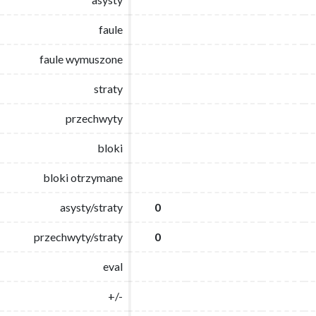
faule
faule
faule wymuszone
faule wymuszone
straty
straty
przechwyty
przechwyty
bloki
bloki
bloki otrzymane
bloki otrzymane
asysty/straty
asysty/straty
0
0
przechwyty/straty
przechwyty/straty
0
0
eval
eval
+/-
+/-