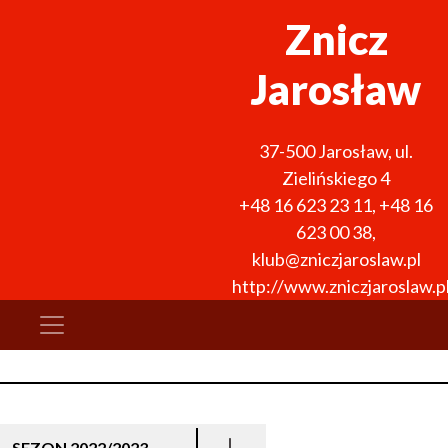
Znicz
Jarosław
37-500
Jarosław
,
ul.
Zielińskiego 4
+48 16 623 23 11
,
+48 16
623 00 38
,
klub@zniczjaroslaw.pl
http://www.zniczjaroslaw.p
SEZON 2022/2023